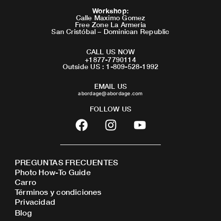
Workshop
:
Calle Maximo Gomez
Free Zone La Armeria
San Cristóbal – Dominican Republic
CALL US NOW
+1877-7790114
Outside US : 1-809-528-1992
EMAIL US
abordage@abordage.com
FOLLOW US
F
I
Y
a
n
o
c
s
u
e
t
t
PREGUNTAS FRECUENTES
b
a
u
Photo How-To Guide
o
g
b
Carro
o
r
e
Términos y condiciones
Privacidad
k
a
Blog
m