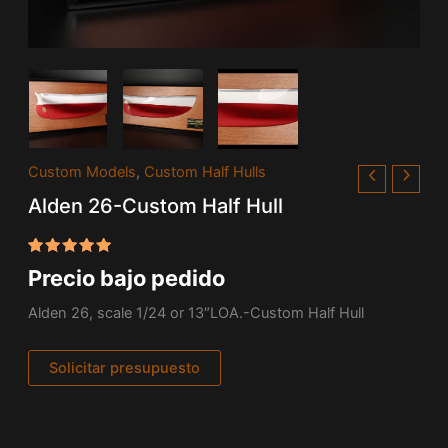
Custom Models
,
Custom Half Hulls
Alden 26-Custom Half Hull
Valorado
1
Precio bajo pedido
con
5.00
de 5 en
base a
Alden 26, scale 1/24 or 13″LOA.-Custom Half Hull
valoración
de un
cliente
Solicitar presupuesto