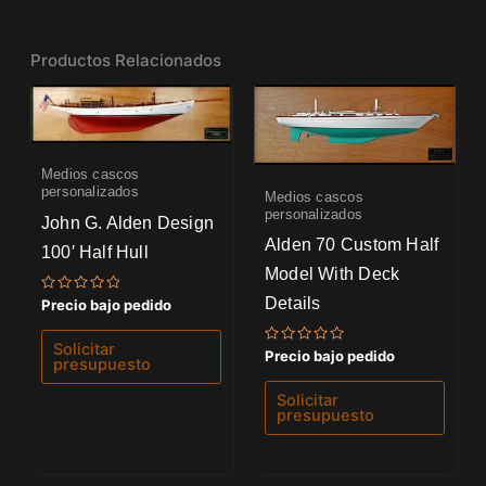
Productos Relacionados
Medios cascos
personalizados
Medios cascos
personalizados
John G. Alden Design
Alden 70 Custom Half
100′ Half Hull
Model With Deck
Details
Valorado
Precio bajo pedido
con
0
de
Solicitar
Valorado
5
Precio bajo pedido
presupuesto
con
0
de
Solicitar
5
presupuesto