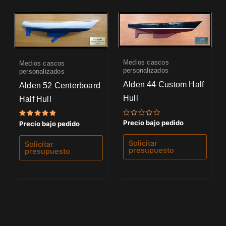
Medios cascos
Medios cascos
personalizados
personalizados
Alden 44 Custom Half
Alden 52 Centerboard
Hull
Half Hull
Valorado
Precio bajo pedido
Valorado
Precio bajo pedido
con
con
0
5.00
de
de 5
Solicitar
Solicitar
5
presupuesto
presupuesto