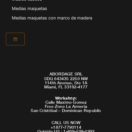
Medias maquetas
Medias maquetas con marco de madera
ABORDAGE SRL
SDQ 643435 2250 NW
114th Avenue, Ste 1A
Miami, FL 33192-4177
Workshop
:
Calle Maximo Gomez
Free Zone La Armeria
San Cristóbal – Dominican Republic
CALL US NOW
+1877-7790114
Outside US : 1-809-528-1992