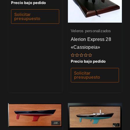
Valorado
Precio bajo pedido
con
0
de
Solicitar
5
presupuesto
Veleros personalizados
Alerion Express 28
«Cassiopeia»
Valorado
Precio bajo pedido
con
0
de
Solicitar
5
presupuesto