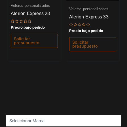
Veleros personalizados
Veleros personalizados
Alerion Express 28
Alerion Express 33
Valorado
Precio bajo pedido
Valorado
con
Precio bajo pedido
con
0
0
de
Solicitar
de
5
Solicitar
presupuesto
5
presupuesto