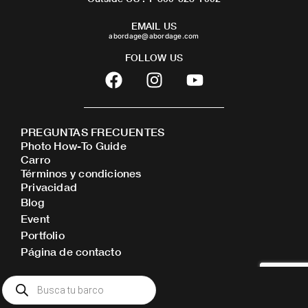
EMAIL US
abordage@abordage.com
FOLLOW US
F
I
Y
a
n
o
c
s
u
e
t
t
PREGUNTAS FRECUENTES
b
a
u
Photo How-To Guide
o
g
b
Carro
o
r
e
Términos y condiciones
Privacidad
k
a
Blog
m
Event
Portfolio
Página de contacto
Búsqueda
de
productos