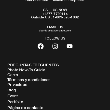
CALL US NOW
+1877-7790114
Outside US : 1-809-528-1992
EMAIL US
abordage@abordage.com
FOLLOW US
F
I
Y
a
n
o
c
s
u
e
t
t
PREGUNTAS FRECUENTES
b
a
u
Photo How-To Guide
o
g
b
Carro
o
r
e
Términos y condiciones
Privacidad
k
a
Blog
m
Event
Portfolio
Página de contacto