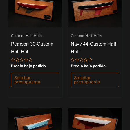
Custom Half Hulls
Custom Half Hulls
Pearson 30-Custom
Navy 44-Custom Half
Half Hull
Hull
Valorado
Valorado
Precio bajo pedido
Precio bajo pedido
con
con
0
0
de
de
Solicitar
Solicitar
5
5
presupuesto
presupuesto