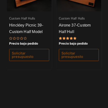
Custom Half Hulls
Custom Half Hulls
Hinckley Picnic 39-
Airone 37-Custom
Custom Half Model
Half Hull
Valorado
Valorado
Precio bajo pedido
Precio bajo pedido
con
con
0
5.00
de
de 5
Solicitar
Solicitar
5
presupuesto
presupuesto