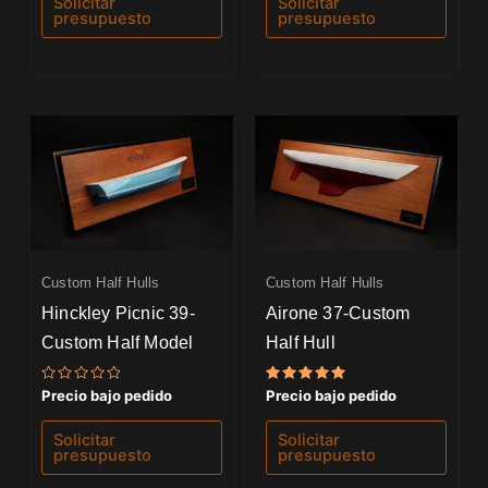
Solicitar
Solicitar
5
5
presupuesto
presupuesto
Custom Half Hulls
Custom Half Hulls
Hinckley Picnic 39-
Airone 37-Custom
Custom Half Model
Half Hull
Valorado
Valorado
Precio bajo pedido
Precio bajo pedido
con
con
0
5.00
de
de 5
Solicitar
Solicitar
5
presupuesto
presupuesto