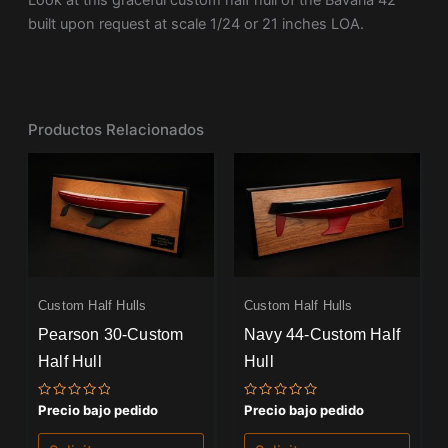
Look at this graceful custom half hull of the Bavaria 42
built upon request at scale 1/24 or 21 inches LOA.
Productos Relacionados
Custom Half Hulls
Custom Half Hulls
Pearson 30-Custom
Navy 44-Custom Half
Half Hull
Hull
Valorado
Valorado
Precio bajo pedido
Precio bajo pedido
con
con
0
0
de
de