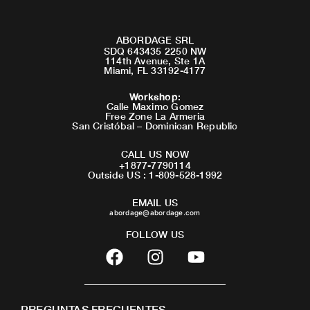
ABORDAGE SRL
SDQ 643435 2250 NW
114th Avenue, Ste 1A
Miami, FL 33192-4177
Workshop
:
Calle Maximo Gomez
Free Zone La Armeria
San Cristóbal – Dominican Republic
CALL US NOW
+1877-7790114
Outside US : 1-809-528-1992
EMAIL US
abordage@abordage.com
FOLLOW US
F
I
Y
a
n
o
c
s
u
e
t
t
PREGUNTAS FRECUENTES