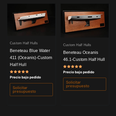
Custom Half Hulls
Custom Half Hulls
Beneteau Blue Water
Beneteau Oceanis
411 (Oceanis)-Custom
46.1-Custom Half Hull
Half Hull
Valorado
Precio bajo pedido
con
Valorado
Precio bajo pedido
5.00
con
de 5
Solicitar
5.00
presupuesto
de 5
Solicitar
presupuesto