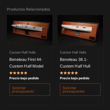
Productos Relacionados
Custom Half Hulls
Custom Half Hulls
Beneteau First 44-
Beneteau 38.1-
Custom Half Model
Custom Half Hull
Valorado
Valorado
Precio bajo pedido
Precio bajo pedido
con
con
5.00
5.00
de 5
de 5
Solicitar
Solicitar
presupuesto
presupuesto