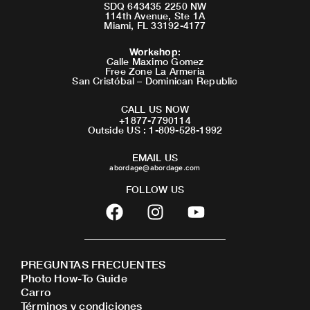
SDQ 643435 2250 NW
114th Avenue, Ste 1A
Miami, FL 33192-4177
Workshop
:
Calle Maximo Gomez
Free Zone La Armeria
San Cristóbal – Dominican Republic
CALL US NOW
+1877-7790114
Outside US : 1-809-528-1992
EMAIL US
abordage@abordage.com
FOLLOW US
F
I
Y
a
n
o
c
s
u
e
t
t
PREGUNTAS FRECUENTES
b
a
u
Photo How-To Guide
o
g
b
Carro
o
r
e
Términos y condiciones