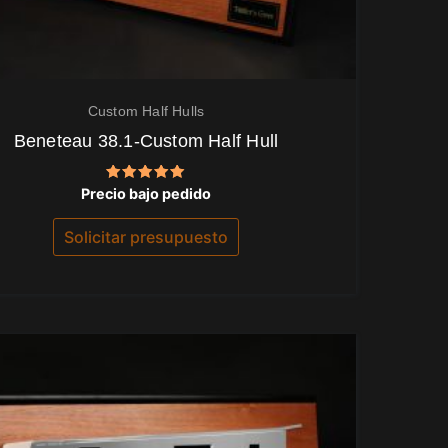
Custom Half Hulls
Beneteau 38.1-Custom Half Hull
Valorado
Precio bajo pedido
con
5.00
de 5
Solicitar presupuesto