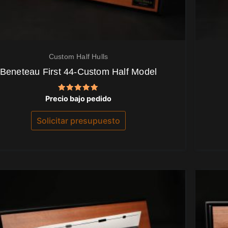
Custom Half Hulls
Beneteau First 44-Custom Half Model
Valorado
Precio bajo pedido
con
5.00
de 5
Solicitar presupuesto