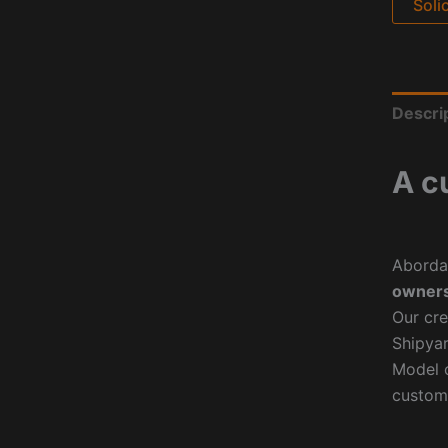
Soli
Descri
A c
Aborda
owners
Our cre
Shipyar
Model o
custom