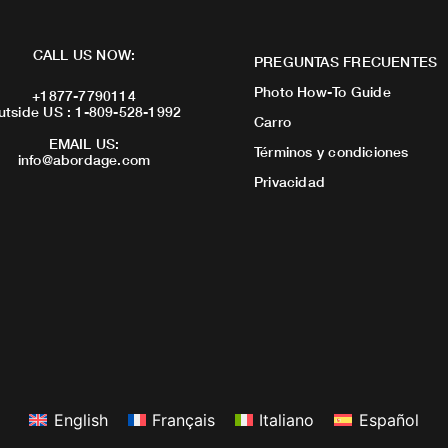
CALL US NOW:
PREGUNTAS FRECUENTES
Photo How-To Guide
+1877-7790114
utside US : 1-809-528-1992
Carro
EMAIL US:
Términos y condiciones
info@abordage.com
Privacidad
English
Français
Italiano
Español