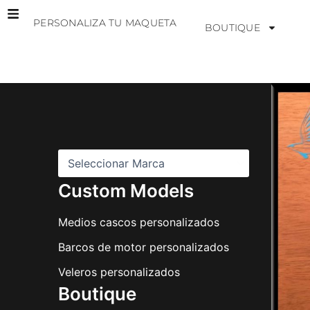
Ir
PERSONALIZA TU MAQUETA
al
BOUTIQUE
contenido
M
a
r
c
a
s
Custom Models
Medios cascos personalizados
Barcos de motor personalizados
Veleros personalizados
Boutique