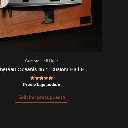
Custom Half Hulls
neteau Oceanis 46.1-Custom Half Hull
Valorado
Precio bajo pedido
con
5.00
de 5
Solicitar presupuesto