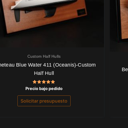
Custom Half Hulls
eteau Blue Water 411 (Oceanis)-Custom
Be
Half Hull
Valorado
Precio bajo pedido
con
5.00
de 5
Solicitar presupuesto