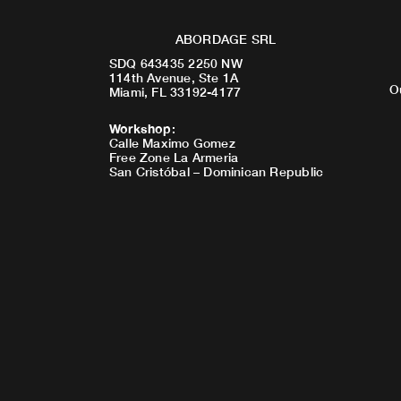
ABORDAGE SRL
SDQ 643435 2250 NW
114th Avenue, Ste 1A
O
Miami, FL 33192-4177
Workshop
:
Calle Maximo Gomez
Free Zone La Armeria
San Cristóbal – Dominican Republic