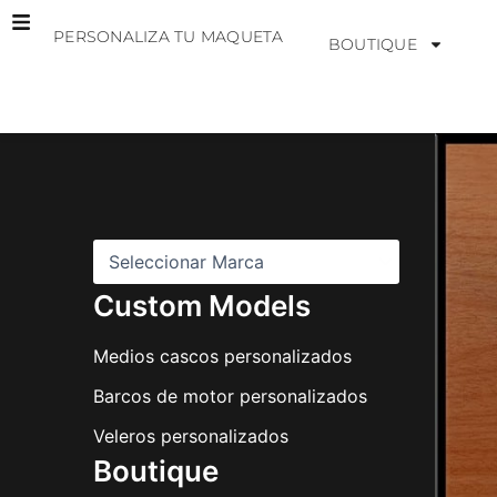
Ir
PERSONALIZA TU MAQUETA
al
BOUTIQUE
contenido
M
a
r
c
a
s
Custom Models
Medios cascos personalizados
Barcos de motor personalizados
Veleros personalizados
Boutique