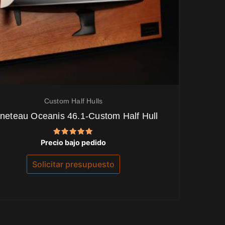
Custom Half Hulls
neteau Oceanis 46.1-Custom Half Hull
Valorado
Precio bajo pedido
con
5.00
de 5
Solicitar presupuesto