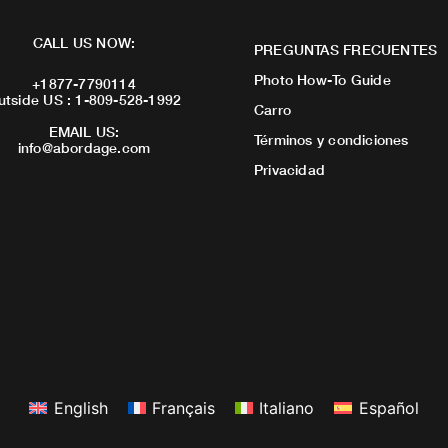
CALL US NOW:
PREGUNTAS FRECUENTES
Photo How-To Guide
+1877-7790114
utside US : 1-809-528-1992
Carro
EMAIL US:
Términos y condiciones
info@abordage.com
Privacidad
English
Français
Italiano
Español