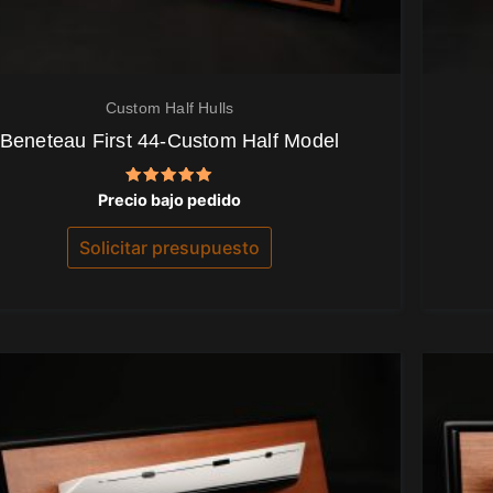
Custom Half Hulls
Beneteau First 44-Custom Half Model
Valorado
Precio bajo pedido
con
5.00
de 5
Solicitar presupuesto