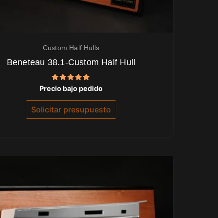
Custom Half Hulls
Beneteau 38.1-Custom Half Hull
Valorado
Precio bajo pedido
con
5.00
de 5
Solicitar presupuesto