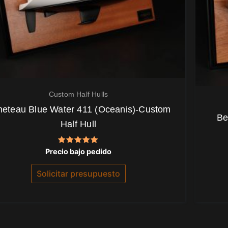
Custom Half Hulls
eteau Blue Water 411 (Oceanis)-Custom
Be
Half Hull
Valorado
Precio bajo pedido
con
5.00
de 5
Solicitar presupuesto