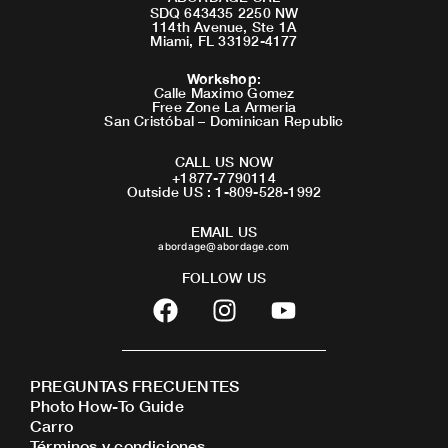
SDQ 643435 2250 NW
114th Avenue, Ste 1A
Miami, FL 33192-4177
Workshop
:
Calle Maximo Gomez
Free Zone La Armeria
San Cristóbal – Dominican Republic
CALL US NOW
+1877-7790114
Outside US : 1-809-528-1992
EMAIL US
abordage@abordage.com
FOLLOW US
F
I
Y
a
n
o
c
s
u
e
t
t
PREGUNTAS FRECUENTES
b
a
u
Photo How-To Guide
o
g
b
Carro
o
r
e
Términos y condiciones