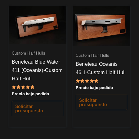
Custom Half Hulls
Custom Half Hulls
Beneteau Blue Water
Beneteau Oceanis
411 (Oceanis)-Custom
46.1-Custom Half Hull
Half Hull
Valorado
Precio bajo pedido
con
Valorado
Precio bajo pedido
5.00
con
de 5
Solicitar
5.00
presupuesto
de 5
Solicitar
presupuesto