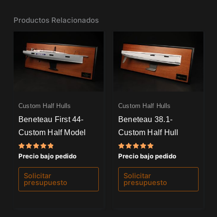
Productos Relacionados
Custom Half Hulls
Custom Half Hulls
Beneteau First 44-
Beneteau 38.1-
Custom Half Model
Custom Half Hull
Valorado
Valorado
Precio bajo pedido
Precio bajo pedido
con
con
5.00
5.00
de 5
de 5
Solicitar
Solicitar
presupuesto
presupuesto