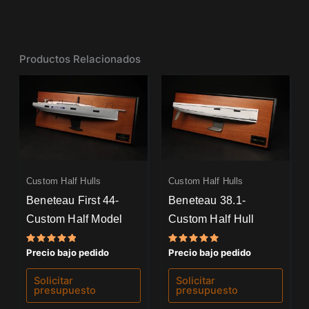
Productos Relacionados
Custom Half Hulls
Custom Half Hulls
Beneteau First 44-
Beneteau 38.1-
Custom Half Model
Custom Half Hull
Valorado
Valorado
Precio bajo pedido
Precio bajo pedido
con
con
5.00
5.00
de 5
de 5
Solicitar
Solicitar
presupuesto
presupuesto