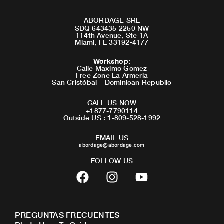
ABORDAGE SRL
SDQ 643435 2250 NW
114th Avenue, Ste 1A
Miami, FL 33192-4177
Workshop
:
Calle Maximo Gomez
Free Zone La Armeria
San Cristóbal – Dominican Republic
CALL US NOW
+1877-7790114
Outside US : 1-809-528-1992
EMAIL US
abordage@abordage.com
FOLLOW US
F
I
Y
a
n
o
c
s
u
e
t
t
PREGUNTAS FRECUENTES
b
a
u