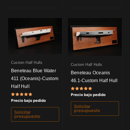
Custom Half Hulls
Custom Half Hulls
Beneteau Blue Water
Beneteau Oceanis
411 (Oceanis)-Custom
46.1-Custom Half Hull
Half Hull
Valorado
Precio bajo pedido
con
Valorado
Precio bajo pedido
5.00
con
de 5
Solicitar
5.00
presupuesto
de 5
Solicitar
presupuesto