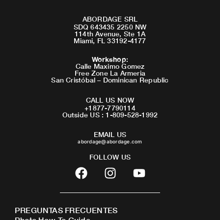
ABORDAGE SRL
SDQ 643435 2250 NW
114th Avenue, Ste 1A
Miami, FL 33192-4177
Workshop
:
Calle Maximo Gomez
Free Zone La Armeria
San Cristóbal – Dominican Republic
CALL US NOW
+1877-7790114
Outside US : 1-809-528-1992
EMAIL US
abordage@abordage.com
FOLLOW US
F
I
Y
a
n
o
c
s
u
e
t
t
PREGUNTAS FRECUENTES
b
a
u
Photo How-To Guide