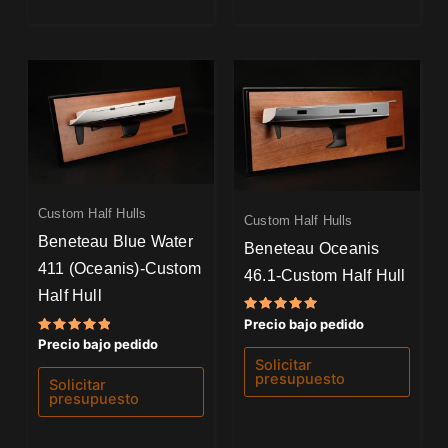
Custom Half Hulls
Custom Half Hulls
Beneteau Blue Water
Beneteau Oceanis
411 (Oceanis)-Custom
46.1-Custom Half Hull
Half Hull
Valorado
Precio bajo pedido
con
Valorado
Precio bajo pedido
5.00
con
de 5
Solicitar
5.00
presupuesto
de 5
Solicitar
presupuesto