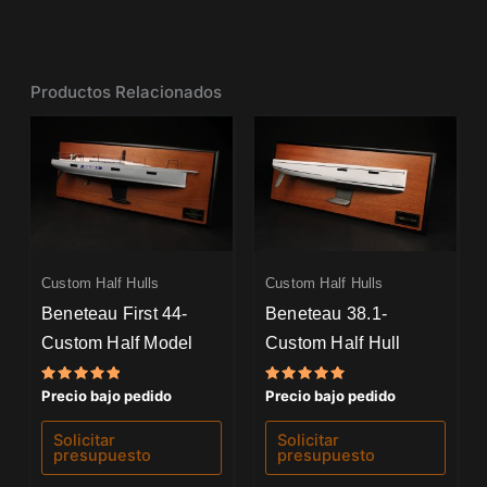
Productos Relacionados
Custom Half Hulls
Custom Half Hulls
Beneteau First 44-
Beneteau 38.1-
Custom Half Model
Custom Half Hull
Valorado
Valorado
Precio bajo pedido
Precio bajo pedido
con
con
5.00
5.00
de 5
de 5
Solicitar
Solicitar
presupuesto
presupuesto