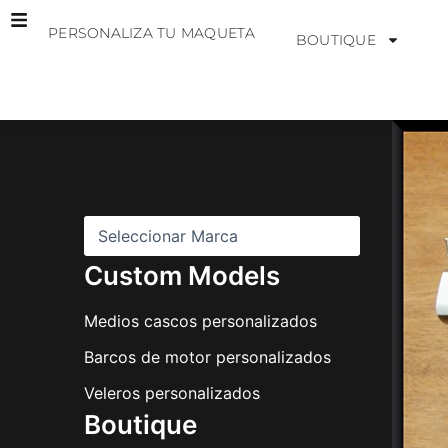
Ir
PERSONALIZA TU MAQUETA
al
BOUTIQUE
contenido
M
a
r
c
a
s
Custom Models
Medios cascos personalizados
Barcos de motor personalizados
Veleros personalizados
Boutique