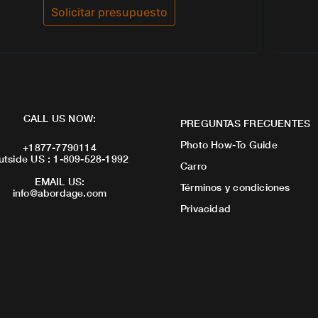
de 5
Solicitar presupuesto
CALL US NOW:
PREGUNTAS FRECUENTES
Photo How-To Guide
+1877-7790114
utside US : 1-809-528-1992
Carro
EMAIL US:
Términos y condiciones
info@abordage.com
Privacidad