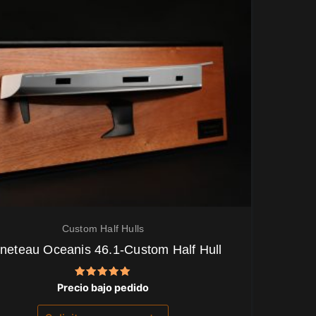
Custom Half Hulls
neteau Oceanis 46.1-Custom Half Hull
Valorado
Precio bajo pedido
con
5.00
de 5