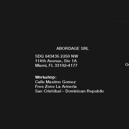
ABORDAGE SRL
SDQ 643435 2250 NW
114th Avenue, Ste 1A
O
Miami, FL 33192-4177
Workshop
:
Calle Maximo Gomez
Free Zone La Armeria
San Cristóbal – Dominican Republic