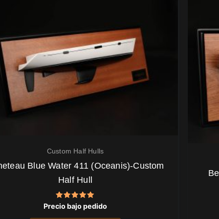
Custom Half Hulls
eteau Blue Water 411 (Oceanis)-Custom
Be
Half Hull
Valorado
Precio bajo pedido
con
5.00