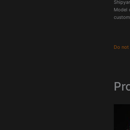
Shipyar
Model o
custom
Do not 
Pr