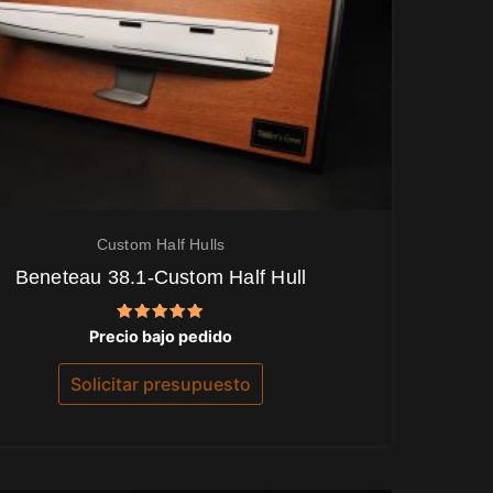
Custom Half Hulls
Beneteau 38.1-Custom Half Hull
Valorado
Precio bajo pedido
con
5.00
de 5
Solicitar presupuesto