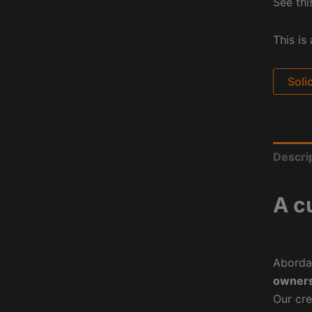
See thi
This is
Soli
Descri
A c
Aborda
owners
Our cre