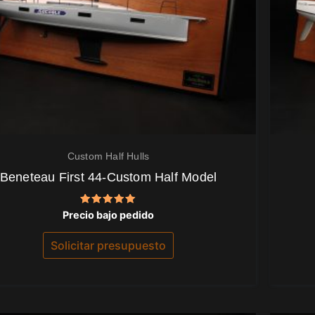
Custom Half Hulls
Beneteau First 44-Custom Half Model
Valorado
Precio bajo pedido
con
5.00
de 5
Solicitar presupuesto