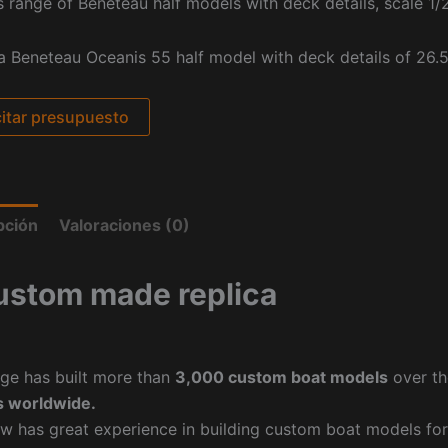
s range of Beneteau half models with deck details, scale 1/
 a Beneteau Oceanis 55 half model with deck details of 26.5
citar presupuesto
pción
Valoraciones (0)
ustom made replica
ge has built more than
3,000 custom boat models
over th
 worldwide.
w has great experience in building custom boat models fo