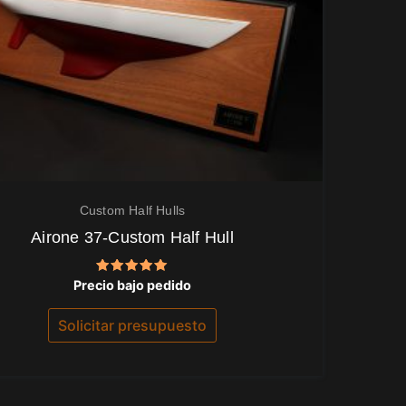
Custom Half Hulls
Airone 37-Custom Half Hull
Valorado
Precio bajo pedido
con
5.00
de 5
Solicitar presupuesto