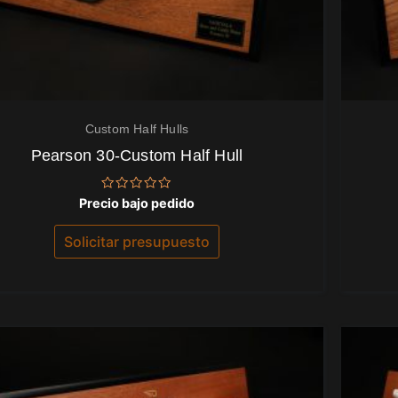
Custom Half Hulls
Pearson 30-Custom Half Hull
Valorado
Precio bajo pedido
con
0
de
Solicitar presupuesto
5