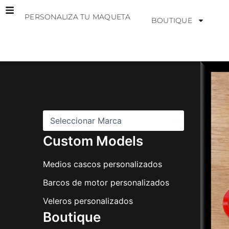
Ir
PERSONALIZA TU MAQUETA
al
BOUTIQUE
contenido
M
a
r
c
a
s
Custom Models
Medios cascos personalizados
Barcos de motor personalizados
Veleros personalizados
Boutique