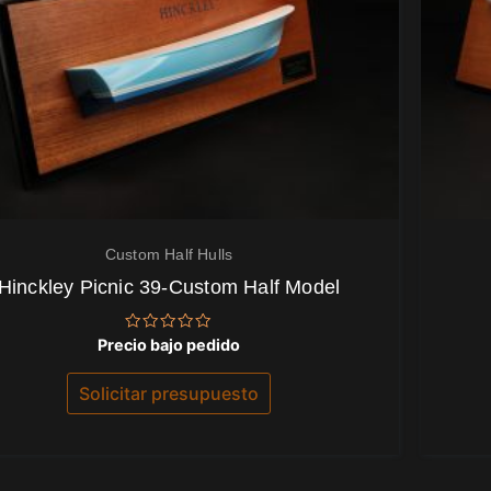
Custom Half Hulls
Hinckley Picnic 39-Custom Half Model
Valorado
Precio bajo pedido
con
0
de
Solicitar presupuesto
5