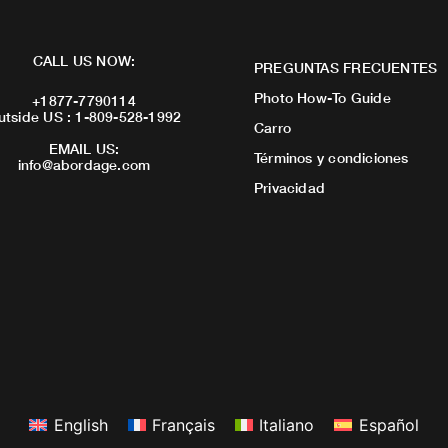
CALL US NOW:
PREGUNTAS FRECUENTES
Photo How-To Guide
+1877-7790114
utside US : 1-809-528-1992
Carro
EMAIL US:
Términos y condiciones
info@abordage.com
Privacidad
English
Français
Italiano
Español