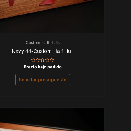
Custom Half Hulls
Navy 44-Custom Half Hull
Valorado
Precio bajo pedido
con
0
de
Solicitar presupuesto
5