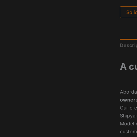
Soli
Descri
A c
Aborda
owners
Our cre
Shipyar
Model o
custom