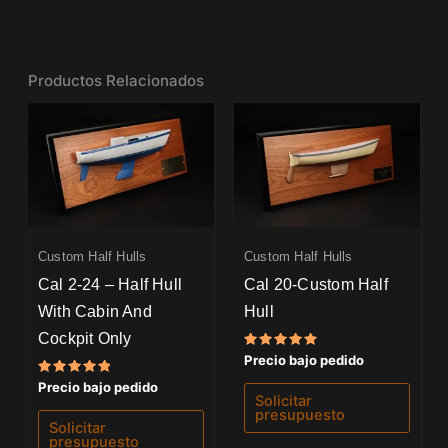
Productos Relacionados
Custom Half Hulls
Custom Half Hulls
Cal 2-24 – Half Hull
Cal 20-Custom Half
With Cabin And
Hull
Cockpit Only
Valorado
Precio bajo pedido
con
5.00
Valorado
Precio bajo pedido
de 5
con
Solicitar
5.00
presupuesto
de 5
Solicitar
presupuesto