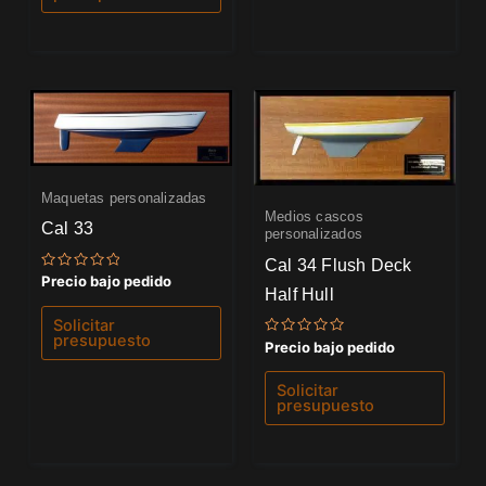
Maquetas personalizadas
Medios cascos
Cal 33
personalizados
Cal 34 Flush Deck
Valorado
Precio bajo pedido
Half Hull
con
0
de
Solicitar
5
presupuesto
Valorado
Precio bajo pedido
con
0
de
Solicitar
5
presupuesto