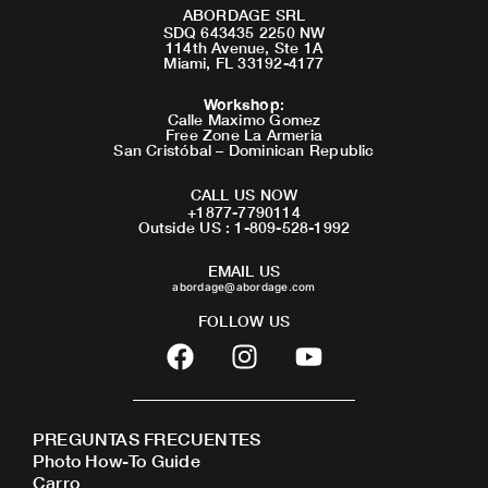
ABORDAGE SRL
SDQ 643435 2250 NW
114th Avenue, Ste 1A
Miami, FL 33192-4177
Workshop
:
Calle Maximo Gomez
Free Zone La Armeria
San Cristóbal – Dominican Republic
CALL US NOW
+1877-7790114
Outside US : 1-809-528-1992
EMAIL US
abordage@abordage.com
FOLLOW US
F
I
Y
a
n
o
c
s
u
e
t
t
PREGUNTAS FRECUENTES
b
a
u
Photo How-To Guide
o
g
b
Carro