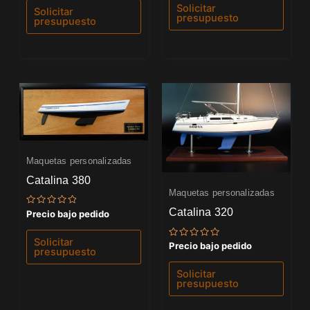
de
Solicitar
de
Solicitar
5
5
presupuesto
presupuesto
Maquetas personalizadas
Catalina 380
Maquetas personalizadas
Catalina 320
Valorado
Precio bajo pedido
con
0
de
Solicitar
Valorado
Precio bajo pedido
5
presupuesto
con
0
de
Solicitar
5
presupuesto