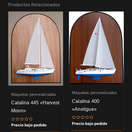
Productos Relacionados
Maquetas personalizadas
Maquetas personalizadas
Catalina 400
Catalina 445 «Harvest
«Aneligue»
Moon»
Valorado
Precio bajo pedido
Valorado
Precio bajo pedido
con
con
0
0