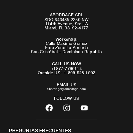
ABORDAGE SRL
SDQ 643435 2250 NW
114th Avenue, Ste 1A
Miami, FL 33192-4177
Workshop
:
Calle Maximo Gomez
Free Zone La Armeria
San Cristóbal – Dominican Republic
CALL US NOW
+1877-7790114
Outside US : 1-809-528-1992
EMAIL US
abordage@abordage.com
FOLLOW US
F
I
Y
a
n
o
c
s
u
e
t
t
PREGUNTAS FRECUENTES