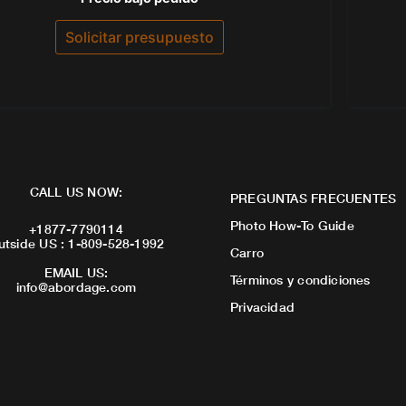
con
0
de
Solicitar presupuesto
5
CALL US NOW:
PREGUNTAS FRECUENTES
Photo How-To Guide
+1877-7790114
utside US : 1-809-528-1992
Carro
EMAIL US:
Términos y condiciones
info@abordage.com
Privacidad