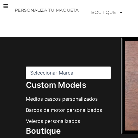
Ir
PERSONALIZA TU MAQUETA
al
BOUTIQUE
contenido
M
a
r
c
a
s
Custom Models
Medios cascos personalizados
Barcos de motor personalizados
Veleros personalizados
Boutique