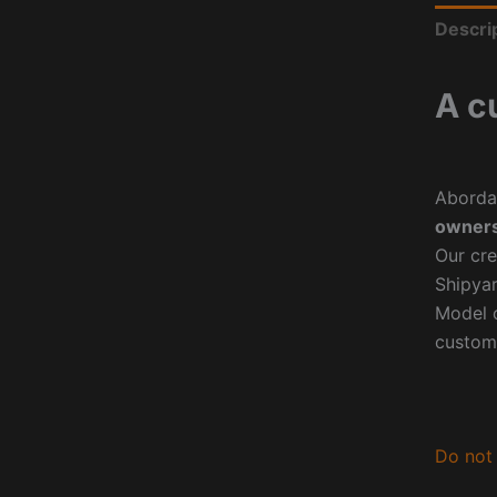
Descri
A c
Aborda
owners
Our cre
Shipyar
Model o
custom
Do not 