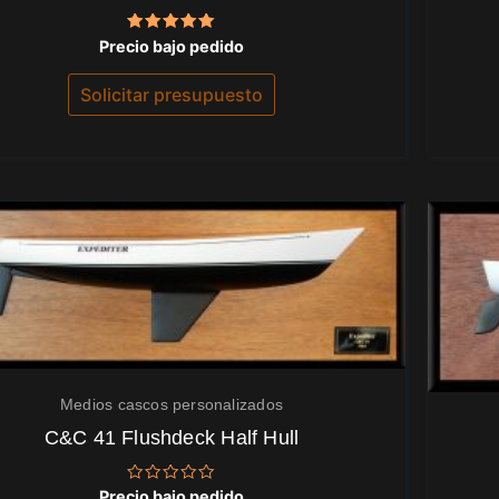
Valorado
Precio bajo pedido
con
5.00
de 5
Solicitar presupuesto
Medios cascos personalizados
C&C 41 Flushdeck Half Hull
Valorado
Precio bajo pedido