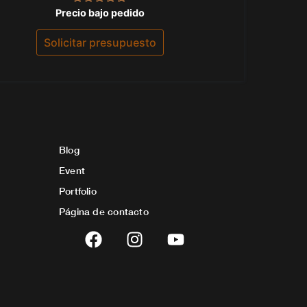
Valorado
Precio bajo pedido
con
0
de
Solicitar presupuesto
5
Blog
Event
Portfolio
Página de contacto
F
I
Y
a
n
o
c
s
u
e
t
t
b
a
u