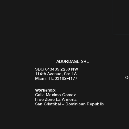
ABORDAGE SRL
SDQ 643435 2250 NW
114th Avenue, Ste 1A
O
Miami, FL 33192-4177
Workshop
:
Calle Maximo Gomez
Free Zone La Armeria
San Cristóbal – Dominican Republic