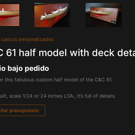
 cascos personalizados
 61 half model with deck deta
io bajo pedido
r this fabulous custom half model of the C&C 61.
ilt, scale 1/24 or 24 inches LOA., it’s full of details.
citar presupuesto