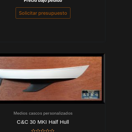
Precio bajo pedido
con
0
de
Solicitar presupuesto
5
Medios cascos personalizados
C&C 30 MKI Half Hull