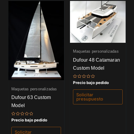
Maquetas personalizadas
Dufour 48 Catamaran
Custom Model
Valorado
Precio bajo pedido
con
Maquetas personalizadas
0
de
Solicitar
5
Dufour 63 Custom
presupuesto
Model
Valorado
Precio bajo pedido
con
0
de
Solicitar
5