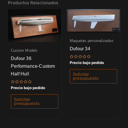
Productos Relacionados
Maquetas personalizadas
Dufour 34
Custom Models
Dufour 36
Valorado
Precio bajo pedido
con
Performance-Custom
0
de
Half Hull
Solicitar
5
presupuesto
Valorado
Precio bajo pedido
con
0
de
Solicitar
5
presupuesto