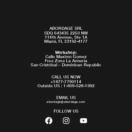
ABORDAGE SRL
SDQ 643435 2250 NW
114th Avenue, Ste 1A
Miami, FL 33192-4177
Workshop
:
Calle Maximo Gomez
Free Zone La Armeria
San Cristóbal – Dominican Republic
CALL US NOW
+1877-7790114
Outside US : 1-809-528-1992
EMAIL US
abordage@abordage.com
FOLLOW US
F
I
Y
a
n
o
c
s
u