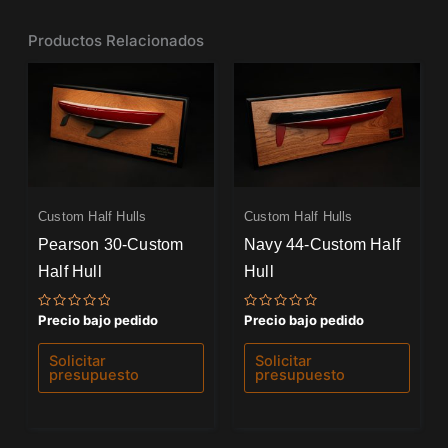
Productos Relacionados
Custom Half Hulls
Custom Half Hulls
Pearson 30-Custom
Navy 44-Custom Half
Half Hull
Hull
Valorado
Valorado
Precio bajo pedido
Precio bajo pedido
con
con
0
0
de
de
Solicitar
Solicitar
5
5
presupuesto
presupuesto