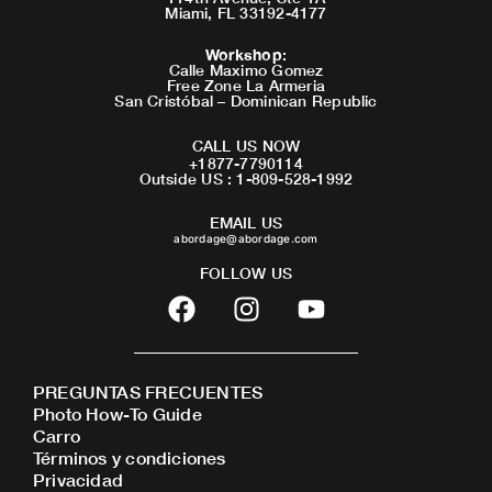
Miami, FL 33192-4177
Workshop
:
Calle Maximo Gomez
Free Zone La Armeria
San Cristóbal – Dominican Republic
CALL US NOW
+1877-7790114
Outside US : 1-809-528-1992
EMAIL US
abordage@abordage.com
FOLLOW US
F
I
Y
a
n
o
c
s
u
e
t
t
PREGUNTAS FRECUENTES
b
a
u
Photo How-To Guide
o
g
b
Carro
o
r
e
Términos y condiciones
Privacidad
k
a