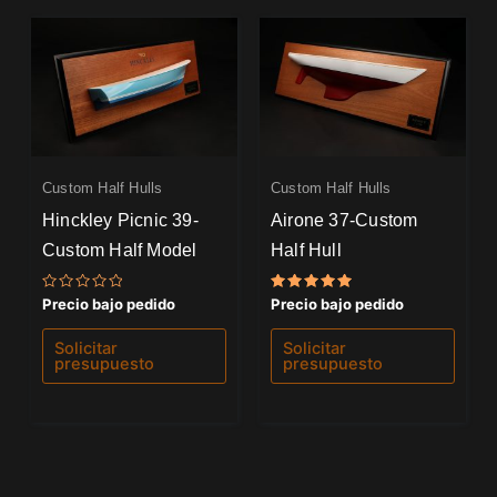
Custom Half Hulls
Custom Half Hulls
Hinckley Picnic 39-
Airone 37-Custom
Custom Half Model
Half Hull
Valorado
Valorado
Precio bajo pedido
Precio bajo pedido
con
con
0
5.00
de
de 5
Solicitar
Solicitar
5
presupuesto
presupuesto