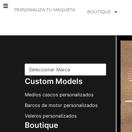
Ir
PERSONALIZA TU MAQUETA
al
BOUTIQUE
contenido
M
a
r
c
a
s
Custom Models
Medios cascos personalizados
Barcos de motor personalizados
Veleros personalizados
Boutique