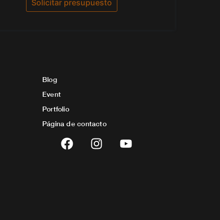
Solicitar presupuesto
Blog
Event
Portfolio
Página de contacto
F
I
Y
a
n
o
c
s
u
e
t
t
b
a
u
o
g
b
o
r
e