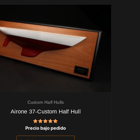
Custom Half Hulls
Airone 37-Custom Half Hull
Valorado
Precio bajo pedido
con
5.00
de 5