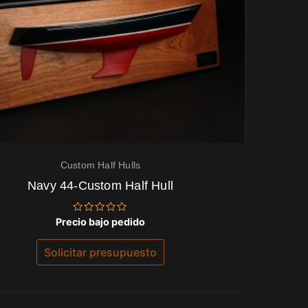
Custom Half Hulls
Navy 44-Custom Half Hull
Valorado
Precio bajo pedido
con
0
de
Solicitar presupuesto
5