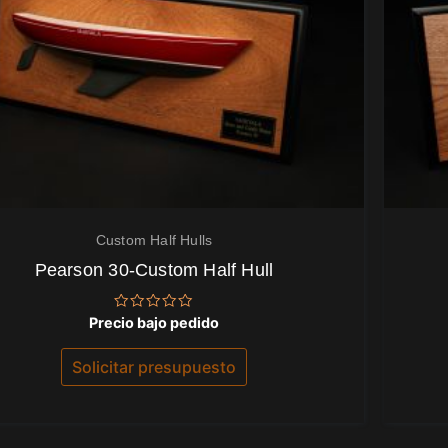
Custom Half Hulls
Pearson 30-Custom Half Hull
Valorado
Precio bajo pedido
con
0
de
Solicitar presupuesto
5