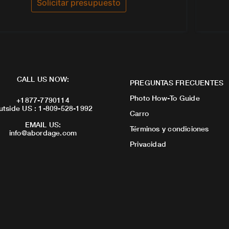
Solicitar presupuesto
5
CALL US NOW:
PREGUNTAS FRECUENTES
Photo How-To Guide
+1877-7790114
utside US : 1-809-528-1992
Carro
EMAIL US:
Términos y condiciones
info@abordage.com
Privacidad