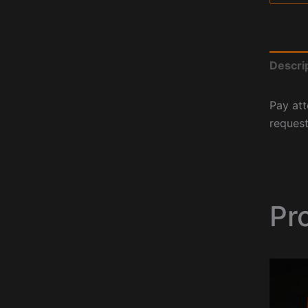
Descri
Pay att
request
Pr