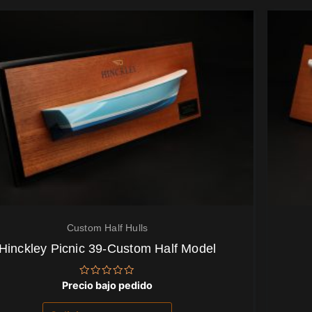
Custom Half Hulls
Hinckley Picnic 39-Custom Half Model
Valorado
Precio bajo pedido
con
0
de