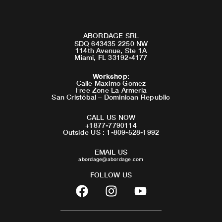
ABORDAGE SRL
SDQ 643435 2250 NW
114th Avenue, Ste 1A
Miami, FL 33192-4177
Workshop
:
Calle Maximo Gomez
Free Zone La Armeria
San Cristóbal – Dominican Republic
CALL US NOW
+1877-7790114
Outside US : 1-809-528-1992
EMAIL US
abordage@abordage.com
FOLLOW US
F
I
Y
a
n
o
c
s
u
e
t
t