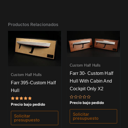
Productos Relacionados
Custom Half Hulls
Farr 30- Custom Half
Custom Half Hulls
Hull With Cabin And
Farr 395-Custom Half
Cockpit Only X2
Hull
Valorado
Precio bajo pedido
Valorado
Precio bajo pedido
con
con
0
5.00
de
Solicitar
de 5
Solicitar
5
presupuesto
presupuesto