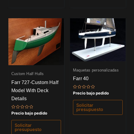
Maquetas personalizadas
Custom Half Hulls
Farr 40
Farr 727-Custom Half
Model With Deck
Valorado
Precio bajo pedido
con
Details
0
de
Solicitar
5
presupuesto
Valorado
Precio bajo pedido
con
0
de
Solicitar
5
presupuesto