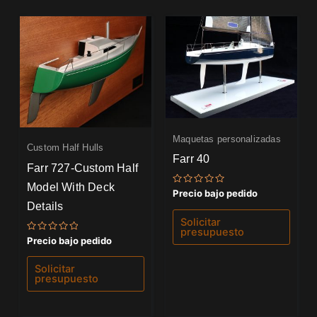
Maquetas personalizadas
Custom Half Hulls
Farr 40
Farr 727-Custom Half
Model With Deck
Valorado
Precio bajo pedido
con
Details
0
de
Solicitar
5
presupuesto
Valorado
Precio bajo pedido
con
0
de
Solicitar
5
presupuesto