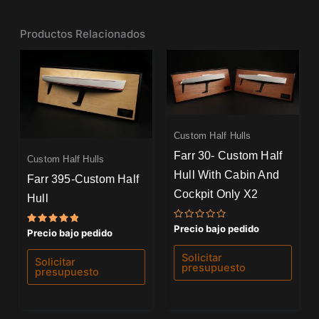
Productos Relacionados
Custom Half Hulls
Farr 30- Custom Half
Custom Half Hulls
Hull With Cabin And
Farr 395-Custom Half
Cockpit Only X2
Hull
Valorado
Precio bajo pedido
Valorado
Precio bajo pedido
con
con
0
5.00
de
Solicitar
de 5
Solicitar
5
presupuesto
presupuesto