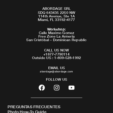
ABORDAGE SRL
SDQ 643435 2250 NW
114th Avenue, Ste 1A
Miami, FL 33192-4177
Workshop
:
Calle Maximo Gomez
Free Zone La Armeria
San Cristóbal – Dominican Republic
CALL US NOW
+1877-7790114
Outside US : 1-809-528-1992
EMAIL US
abordage@abordage.com
FOLLOW US
F
I
Y
a
n
o
c
s
u
e
t
t
PREGUNTAS FRECUENTES
b
a
u
Photo How-To Guide