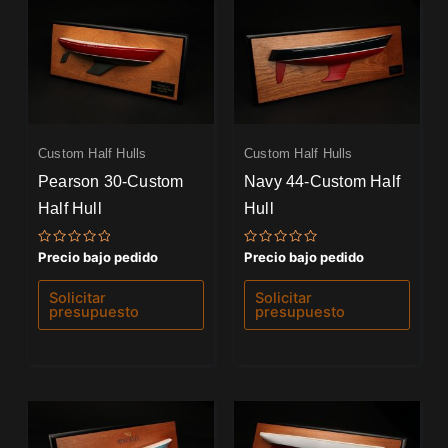
Custom Half Hulls
Custom Half Hulls
Pearson 30-Custom
Navy 44-Custom Half
Half Hull
Hull
Valorado
Valorado
Precio bajo pedido
Precio bajo pedido
con
con
0
0
de
de
Solicitar
Solicitar
5
5
presupuesto
presupuesto