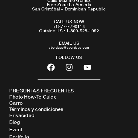
Calle Maximo Gomez
Free Zone La Armeria
San Cristóbal – Dominican Republic
CALL US NOW
+1877-7790114
Outside US : 1-809-528-1992
EMAIL US
abordage@abordage.com
FOLLOW US
F
I
Y
a
n
o
c
s
u
e
t
t
PREGUNTAS FRECUENTES
b
a
u
Photo How-To Guide
o
g
b
Carro
o
r
e
Términos y condiciones
Privacidad
k
a
Blog
m
Event
Portfolio