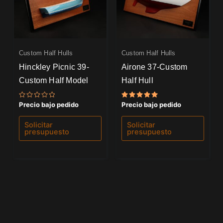
Custom Half Hulls
Custom Half Hulls
Hinckley Picnic 39-
Airone 37-Custom
Custom Half Model
Half Hull
Valorado
Valorado
Precio bajo pedido
Precio bajo pedido
con
con
0
5.00
de
de 5
Solicitar
Solicitar
5
presupuesto
presupuesto