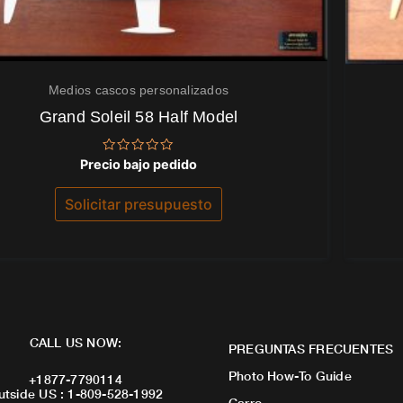
Medios cascos personalizados
Grand Soleil 58 Half Model
Valorado
Precio bajo pedido
con
0
de
Solicitar presupuesto
5
CALL US NOW:
PREGUNTAS FRECUENTES
Photo How-To Guide
+1877-7790114
utside US : 1-809-528-1992
Carro