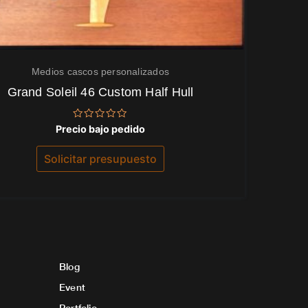
Medios cascos personalizados
Grand Soleil 46 Custom Half Hull
Valorado
Precio bajo pedido
con
0
de
Solicitar presupuesto
5
Blog
Event
Portfolio