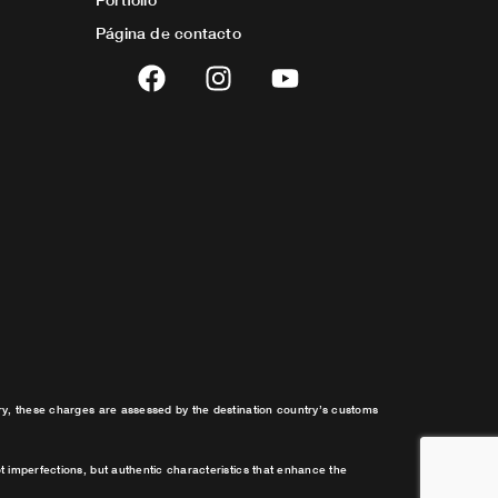
Página de contacto
F
I
Y
a
n
o
c
s
u
e
t
t
b
a
u
o
g
b
o
r
e
k
a
m
try, these charges are assessed by the destination country’s customs
t imperfections, but authentic characteristics that enhance the