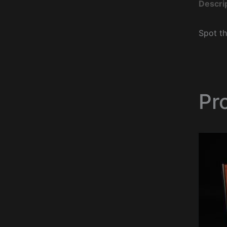
Descri
Spot th
Pr