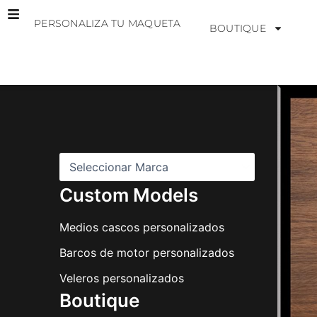
Ir
PERSONALIZA TU MAQUETA
al
BOUTIQUE
contenido
M
a
r
c
a
s
Custom Models
Medios cascos personalizados
Barcos de motor personalizados
Veleros personalizados
Boutique