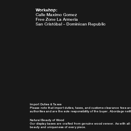
Workshop
:
Calle Maximo Gomez
Free Zone La Armeria
San Cristóbal – Dominican Republic
Import Duties & Taxes
Please note that import duties, taxes, and customs clearance fees ar
authorities and are the sole responsibility of the buyer. Abordage nei
Natural Beauty of Wood
Our display bases are crafted from genuine wood veneer. As with all 
beauty and uniqueness of every piece.