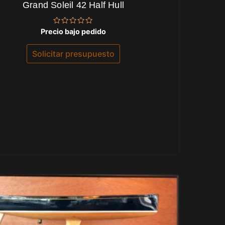
Grand Soleil 42 Half Hull
Valorado
Precio bajo pedido
con
0
de
Solicitar presupuesto
5