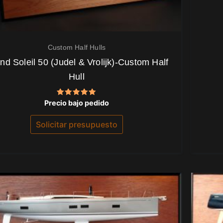
Custom Half Hulls
nd Soleil 50 (Judel & Vrolijk)-Custom Half
Hull
Valorado
Precio bajo pedido
con
5.00
de 5
Solicitar presupuesto