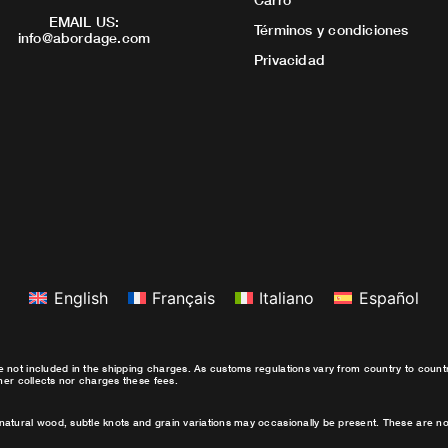
EMAIL US:
Términos y condiciones
info@abordage.com
Privacidad
English
Français
Italiano
Español
e not included in the shipping charges. As customs regulations vary from country to coun
ther collects nor charges these fees.
natural wood, subtle knots and grain variations may occasionally be present. These are no