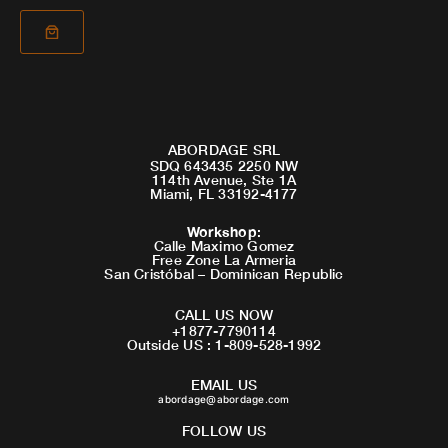
ABORDAGE SRL
SDQ 643435 2250 NW
114th Avenue, Ste 1A
Miami, FL 33192-4177
Workshop
:
Calle Maximo Gomez
Free Zone La Armeria
San Cristóbal – Dominican Republic
CALL US NOW
+1877-7790114
Outside US : 1-809-528-1992
EMAIL US
abordage@abordage.com
FOLLOW US