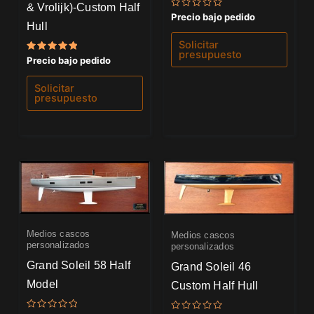
& Vrolijk)-Custom Half
Valorado
Precio bajo pedido
con
Hull
0
de
Solicitar
5
presupuesto
Valorado
Precio bajo pedido
con
5.00
de 5
Solicitar
presupuesto
Medios cascos
Medios cascos
personalizados
personalizados
Grand Soleil 58 Half
Grand Soleil 46
Model
Custom Half Hull