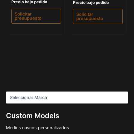
Valorado
Precio bajo pedido
Valorado
Precio bajo pedido
con
con
0
0
de
de
Solicitar
Solicitar
5
5
presupuesto
presupuesto
Custom Models
Medios cascos personalizados