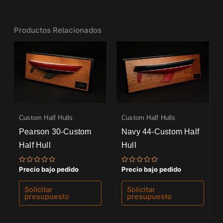
Productos Relacionados
Custom Half Hulls
Custom Half Hulls
Pearson 30-Custom
Navy 44-Custom Half
Half Hull
Hull
Valorado
Valorado
Precio bajo pedido
Precio bajo pedido
con
con
0
0
de
de
Solicitar
Solicitar
5
5
presupuesto
presupuesto