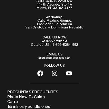
SDQ 643435 2250 NW
114th Avenue, Ste 1A
Miami, FL 33192-4177
Workshop
:
Calle Maximo Gomez
Free Zone La Armeria
San Cristóbal – Dominican Republic
CALL US NOW
+1877-7790114
Outside US : 1-809-528-1992
EMAIL US
abordage@abordage.com
FOLLOW US
F
I
Y
a
n
o
c
s
u
e
t
t
PREGUNTAS FRECUENTES
b
a
u
Photo How-To Guide
o
g
b
Carro
o
r
e
Términos y condiciones