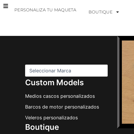
Ir
PERSONALIZA TU MAQUETA
al
BOUTIQUE
contenido
M
a
r
c
a
s
Custom Models
Medios cascos personalizados
Barcos de motor personalizados
Veleros personalizados
Boutique