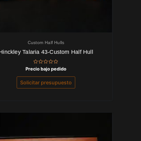
Custom Half Hulls
Hinckley Talaria 43-Custom Half Hull
Valorado
Precio bajo pedido
con
0
de
Solicitar presupuesto
5