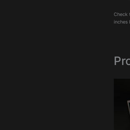
Check t
inches 
Pr