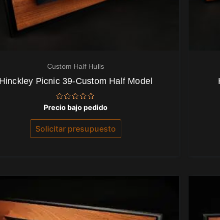
Custom Half Hulls
Hinckley Picnic 39-Custom Half Model
Valorado
Precio bajo pedido
con
0
de
Solicitar presupuesto
5