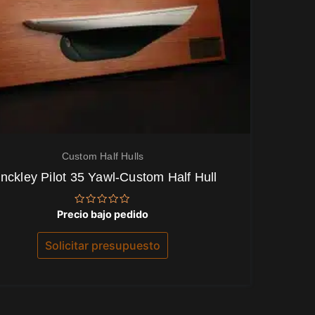
Custom Half Hulls
inckley Pilot 35 Yawl-Custom Half Hull
Valorado
Precio bajo pedido
con
0
de
Solicitar presupuesto
5