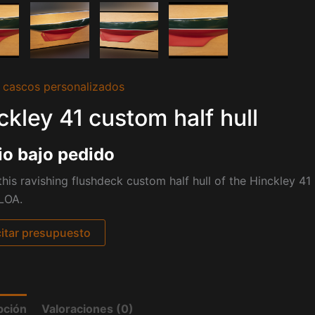
 cascos personalizados
ckley 41 custom half hull
io bajo pedido
his ravishing flushdeck custom half hull of the Hinckley 41 
LOA.
citar presupuesto
pción
Valoraciones (0)