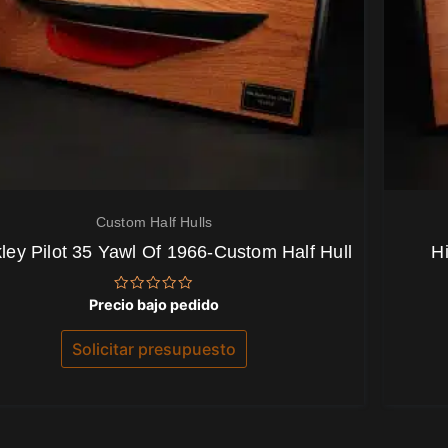
Custom Half Hulls
ley Pilot 35 Yawl Of 1966-Custom Half Hull
H
Valorado
Precio bajo pedido
con
0
de
Solicitar presupuesto
5