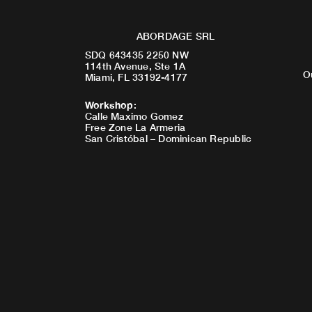
ABORDAGE SRL
SDQ 643435 2250 NW
114th Avenue, Ste 1A
O
Miami, FL 33192-4177
Workshop
:
Calle Maximo Gomez
Free Zone La Armeria
San Cristóbal – Dominican Republic