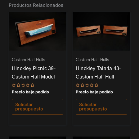
Productos Relacionados
Custom Half Hulls
Custom Half Hulls
Hinckley Picnic 39-
Hinckley Talaria 43-
Custom Half Model
Custom Half Hull
Valorado
Valorado
Precio bajo pedido
Precio bajo pedido
con
con
0
0
de
de
Solicitar
Solicitar
5
5
presupuesto
presupuesto