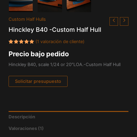
Custom Half Hulls
Hinckley B40 -Custom Half Hull
(
1
valoración de cliente)
Valorado
1
Precio bajo pedido
con
5.00
de 5 en
base a
Hinckley B40, scale 1/24 or 20″LOA.-Custom Half Hull
valoración
de un
cliente
Solicitar presupuesto
Descripción
Valoraciones (1)