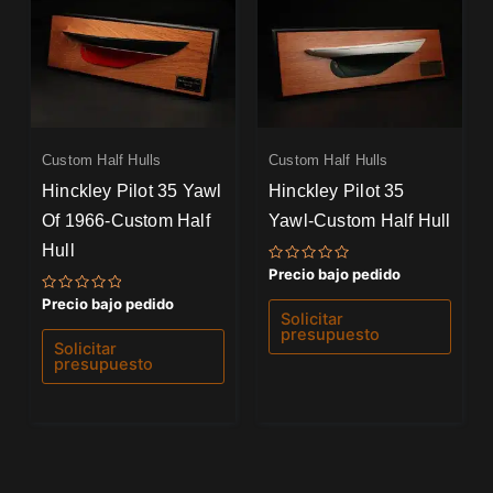
Custom Half Hulls
Custom Half Hulls
Hinckley Pilot 35 Yawl
Hinckley Pilot 35
Of 1966-Custom Half
Yawl-Custom Half Hull
Hull
Valorado
Precio bajo pedido
con
0
Valorado
Precio bajo pedido
de
con
Solicitar
5
0
presupuesto
de
Solicitar
5
presupuesto