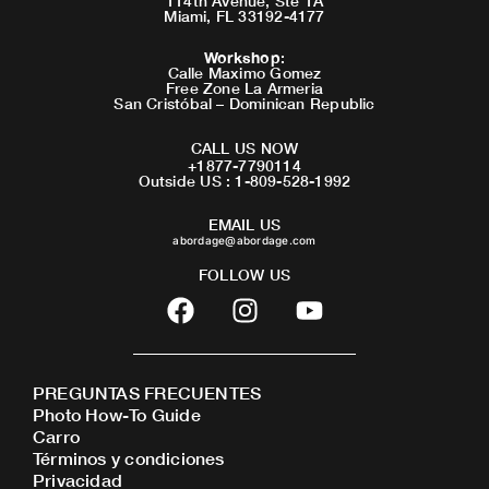
114th Avenue, Ste 1A
Miami, FL 33192-4177
Workshop
:
Calle Maximo Gomez
Free Zone La Armeria
San Cristóbal – Dominican Republic
CALL US NOW
+1877-7790114
Outside US : 1-809-528-1992
EMAIL US
abordage@abordage.com
FOLLOW US
F
I
Y
a
n
o
c
s
u
e
t
t
PREGUNTAS FRECUENTES
b
a
u
Photo How-To Guide
o
g
b
Carro
o
r
e
Términos y condiciones
Privacidad
k
a