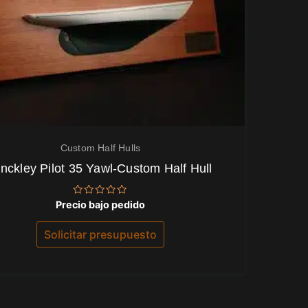
Custom Half Hulls
inckley Pilot 35 Yawl-Custom Half Hull
Valorado
Precio bajo pedido
con
0
de
Solicitar presupuesto
5