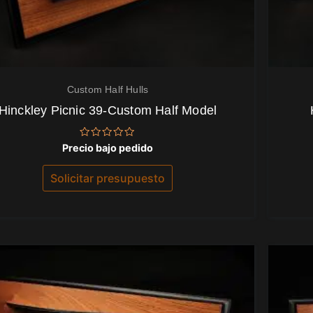
Custom Half Hulls
Hinckley Picnic 39-Custom Half Model
Valorado
Precio bajo pedido
con
0
de
Solicitar presupuesto
5