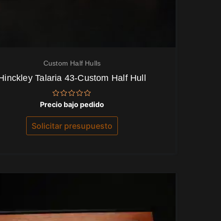
Custom Half Hulls
Hinckley Talaria 43-Custom Half Hull
Valorado
Precio bajo pedido
con
0
de
Solicitar presupuesto
5