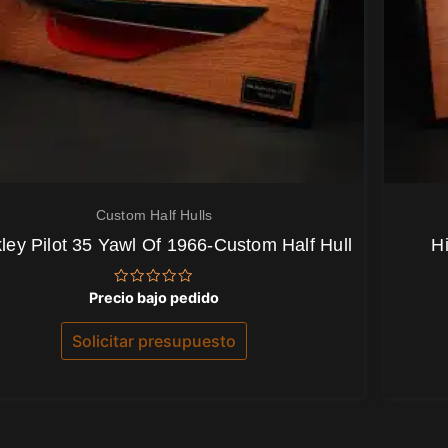
Custom Half Hulls
ley Pilot 35 Yawl Of 1966-Custom Half Hull
H
Valorado
Precio bajo pedido
con
0
de
Solicitar presupuesto
5