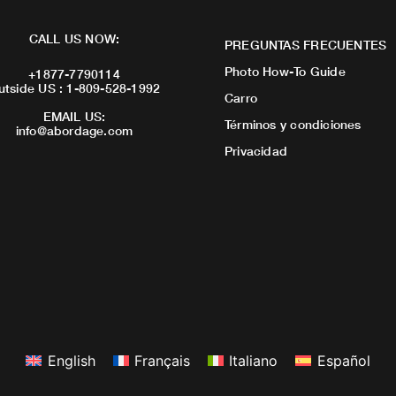
CALL US NOW:
PREGUNTAS FRECUENTES
Photo How-To Guide
+1877-7790114
utside US : 1-809-528-1992
Carro
EMAIL US:
Términos y condiciones
info@abordage.com
Privacidad
English
Français
Italiano
Español