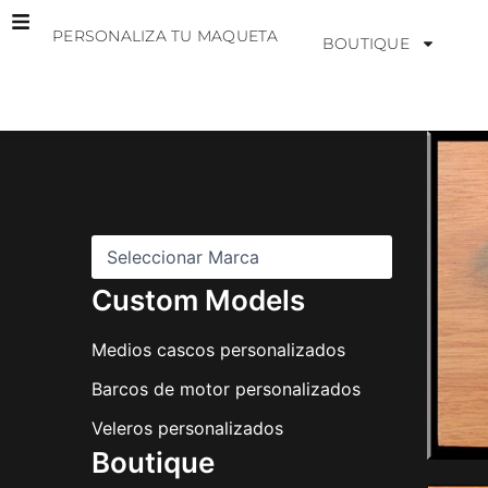
Ir
PERSONALIZA TU MAQUETA
al
BOUTIQUE
contenido
M
a
r
c
a
s
Custom Models
Medios cascos personalizados
Barcos de motor personalizados
Veleros personalizados
Boutique