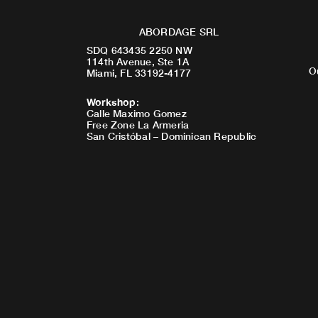
ABORDAGE SRL
SDQ 643435 2250 NW
114th Avenue, Ste 1A
O
Miami, FL 33192-4177
Workshop
:
Calle Maximo Gomez
Free Zone La Armeria
San Cristóbal – Dominican Republic