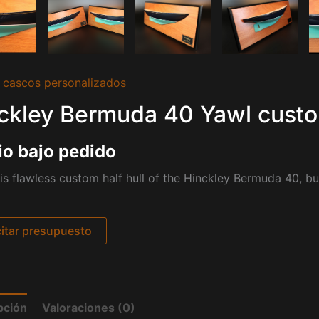
 cascos personalizados
ckley Bermuda 40 Yawl custom 
io bajo pedido
is flawless custom half hull of the Hinckley Bermuda 40, bu
citar presupuesto
pción
Valoraciones (0)