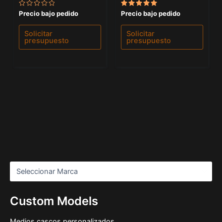
Valorado
Valorado
Precio bajo pedido
Precio bajo pedido
con
con
0
5.00
de
de 5
Solicitar
Solicitar
5
presupuesto
presupuesto
Custom Models
Medios cascos personalizados