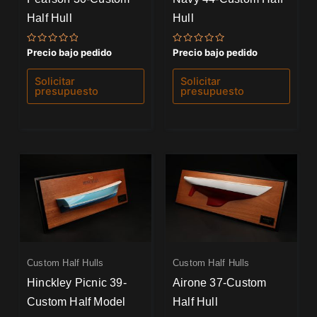
Half Hull
Hull
Valorado
Valorado
Precio bajo pedido
Precio bajo pedido
con
con
0
0
de
de
Solicitar
Solicitar
5
5
presupuesto
presupuesto
Custom Half Hulls
Custom Half Hulls
Hinckley Picnic 39-
Airone 37-Custom
Custom Half Model
Half Hull