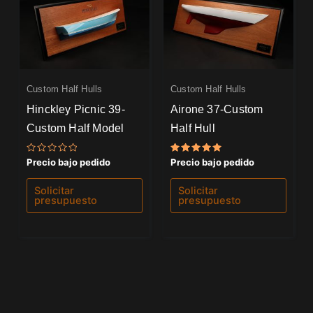
Custom Half Hulls
Custom Half Hulls
Hinckley Picnic 39-
Airone 37-Custom
Custom Half Model
Half Hull
Valorado
Valorado
Precio bajo pedido
Precio bajo pedido
con
con
0
5.00
de
de 5
Solicitar
Solicitar
5
presupuesto
presupuesto