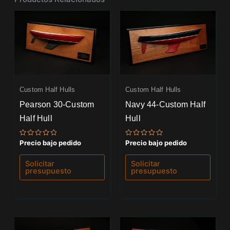
Custom Half Hulls
Custom Half Hulls
Pearson 30-Custom
Navy 44-Custom Half
Half Hull
Hull
Valorado
Valorado
Precio bajo pedido
Precio bajo pedido
con
con
0
0
de
de
Solicitar
Solicitar
5
5
presupuesto
presupuesto