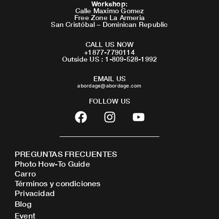
Workshop
:
Calle Maximo Gomez
Free Zone La Armeria
San Cristóbal – Dominican Republic
CALL US NOW
+1877-7790114
Outside US : 1-809-528-1992
EMAIL US
abordage@abordage.com
FOLLOW US
F
I
Y
a
n
o
c
s
u
e
t
t
PREGUNTAS FRECUENTES
b
a
u
Photo How-To Guide
o
g
b
Carro
o
r
e
Términos y condiciones
Privacidad
k
a
Blog
m
Event