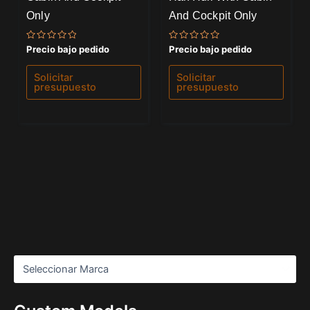
Only
And Cockpit Only
Valorado
Valorado
Precio bajo pedido
Precio bajo pedido
con
con
0
0
de
de
Solicitar
Solicitar
5
5
presupuesto
presupuesto