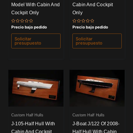
Model With Cabin And
Cabin And Cockpit
Cockpit Only
Only
Valorado
Valorado
Precio bajo pedido
Precio bajo pedido
con
con
0
0
de
de
Solicitar
Solicitar
5
5
presupuesto
presupuesto
Custom Half Hulls
Custom Half Hulls
J-105-Half Hull With
J-Boat J/122 Of 2008-
Cabin And Cockpit
Half Hull With Cabin