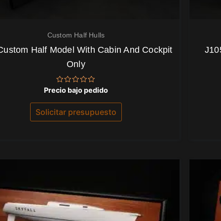
Custom Half Hulls
Custom Half Model With Cabin And Cockpit
J10
Only
Valorado
Precio bajo pedido
con
0
de
Solicitar presupuesto
5