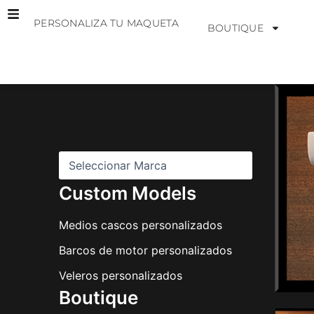
Ir
PERSONALIZA TU MAQUETA
al
BOUTIQUE
contenido
M
a
r
c
a
s
Custom Models
Medios cascos personalizados
Barcos de motor personalizados
Veleros personalizados
Boutique