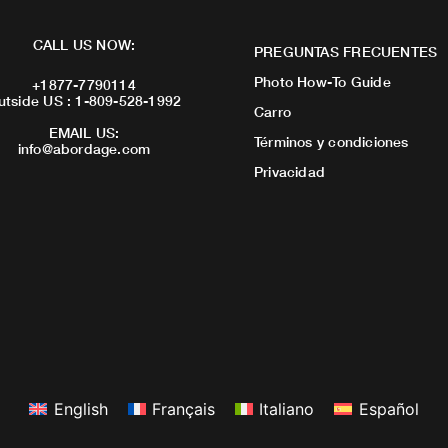
CALL US NOW:
PREGUNTAS FRECUENTES
Photo How-To Guide
+1877-7790114
utside US : 1-809-528-1992
Carro
EMAIL US:
Términos y condiciones
info@abordage.com
Privacidad
English
Français
Italiano
Español