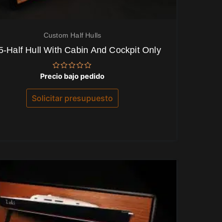
Custom Half Hulls
5-Half Hull With Cabin And Cockpit Only
Valorado
Precio bajo pedido
con
0
de
Solicitar presupuesto
5