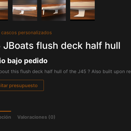
 cascos personalizados
 JBoats flush deck half hull
io bajo pedido
out this flush deck half hull of the J45 ? Also built upon 
citar presupuesto
pción
Valoraciones (0)