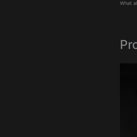
What ab
Pr