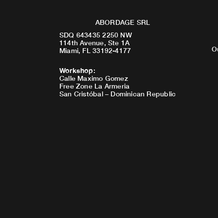
ABORDAGE SRL
SDQ 643435 2250 NW
114th Avenue, Ste 1A
O
Miami, FL 33192-4177
Workshop
:
Calle Maximo Gomez
Free Zone La Armeria
San Cristóbal – Dominican Republic