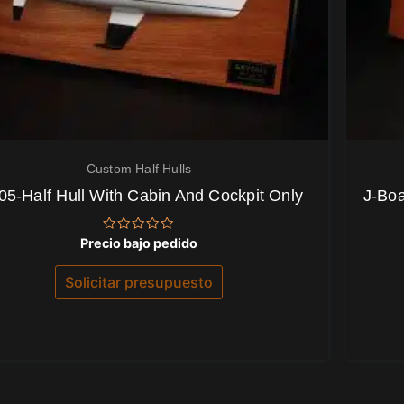
Custom Half Hulls
05-Half Hull With Cabin And Cockpit Only
J-Boa
Valorado
Precio bajo pedido
con
0
de
Solicitar presupuesto
5