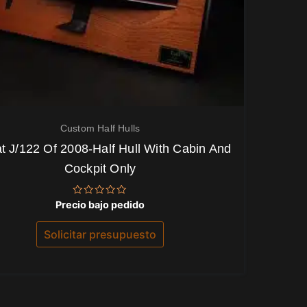
Custom Half Hulls
t J/122 Of 2008-Half Hull With Cabin And
Cockpit Only
Valorado
Precio bajo pedido
con
0
de
Solicitar presupuesto
5