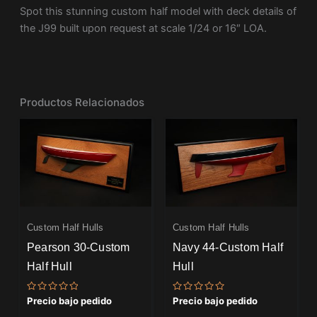
Spot this stunning custom half model with deck details of
the J99 built upon request at scale 1/24 or 16″ LOA.
Productos Relacionados
Custom Half Hulls
Custom Half Hulls
Pearson 30-Custom
Navy 44-Custom Half
Half Hull
Hull
Valorado
Valorado
Precio bajo pedido
Precio bajo pedido
con
con
0
0