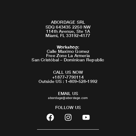
ABORDAGE SRL
SDQ 643435 2250 NW
114th Avenue, Ste 1A
Miami, FL 33192-4177
Workshop
:
Calle Maximo Gomez
Free Zone La Armeria
San Cristóbal – Dominican Republic
CALL US NOW
+1877-7790114
Outside US : 1-809-528-1992
EMAIL US
abordage@abordage.com
FOLLOW US
F
I
Y
a
n
o
c
s
u
e
t
t