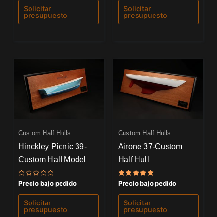
de
de
Solicitar
Solicitar
5
5
presupuesto
presupuesto
Custom Half Hulls
Custom Half Hulls
Hinckley Picnic 39-
Airone 37-Custom
Custom Half Model
Half Hull
Valorado
Valorado
Precio bajo pedido
Precio bajo pedido
con
con
0
5.00
de
de 5
Solicitar
Solicitar
5
presupuesto
presupuesto