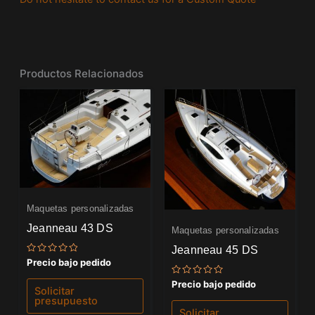
Productos Relacionados
Maquetas personalizadas
Jeanneau 43 DS
Maquetas personalizadas
Jeanneau 45 DS
Valorado
Precio bajo pedido
con
0
Valorado
Precio bajo pedido
de
Solicitar
con
5
presupuesto
0
de
Solicitar