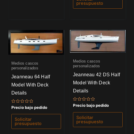
5
presupuesto
Medios cascos
Medios cascos
personalizados
personalizados
Jeanneau 42 DS Half
Jeanneau 64 Half
Model With Deck
Model With Deck
Details
Details
Valorado
Precio bajo pedido
Valorado
Precio bajo pedido
con
con
0
0
de
Solicitar
de
Solicitar
5
5
presupuesto
presupuesto