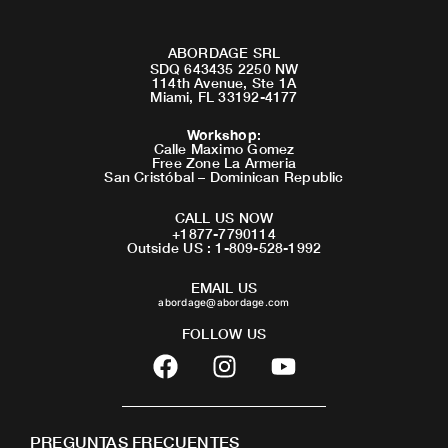
ABORDAGE SRL
SDQ 643435 2250 NW
114th Avenue, Ste 1A
Miami, FL 33192-4177
Workshop
:
Calle Maximo Gomez
Free Zone La Armeria
San Cristóbal – Dominican Republic
CALL US NOW
+1877-7790114
Outside US : 1-809-528-1992
EMAIL US
abordage@abordage.com
FOLLOW US
F
I
Y
a
n
o
c
s
u
e
t
t
PREGUNTAS FRECUENTES