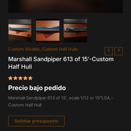
Custom Models
,
Custom Half Hulls
Marshall Sandpiper 613 of 15′-Custom
Half Hull
Valorado
1
Precio bajo pedido
con
5.00
de 5 en
base a
Marshall Sandpiper 613 of 15′, scale 1/12 or 15″LOA.-
valoración
Custom Half Hull
de un
cliente
Solicitar presupuesto