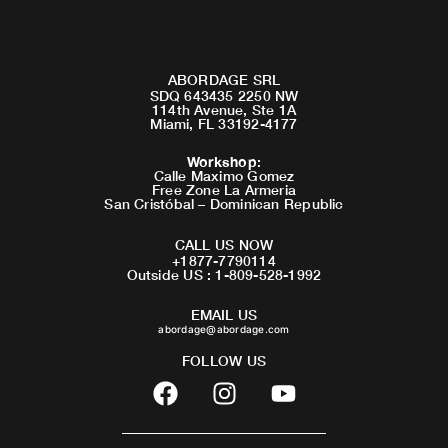
ABORDAGE SRL
SDQ 643435 2250 NW
114th Avenue, Ste 1A
Miami, FL 33192-4177
Workshop
:
Calle Maximo Gomez
Free Zone La Armeria
San Cristóbal – Dominican Republic
CALL US NOW
+1877-7790114
Outside US : 1-809-528-1992
EMAIL US
abordage@abordage.com
FOLLOW US
F
I
Y
a
n
o
c
s
u