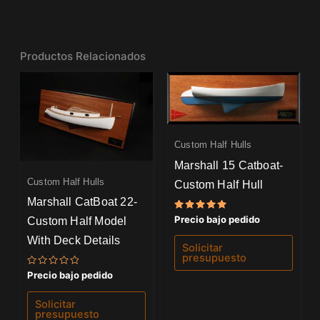
Productos Relacionados
Custom Half Hulls
Marshall 15 Catboat-
Custom Half Hulls
Custom Half Hull
Marshall CatBoat 22-
Valorado
Precio bajo pedido
Custom Half Model
con
5.00
With Deck Details
de 5
Solicitar
presupuesto
Valorado
Precio bajo pedido
con
0
de
Solicitar
5
presupuesto