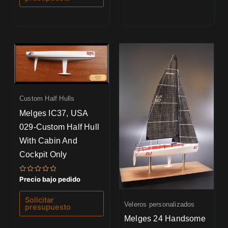
Custom Half Hulls
Melges IC37, USA
029-Custom Half Hull
With Cabin And
Cockpit Only
Valorado
Precio bajo pedido
con
0
de
Solicitar
5
Veleros personalizados
presupuesto
Melges 24 Handsome