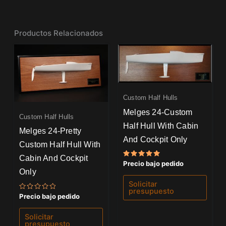
Productos Relacionados
Custom Half Hulls
Melges 24-Custom
Custom Half Hulls
Half Hull With Cabin
Melges 24-Pretty
And Cockpit Only
Custom Half Hull With
Cabin And Cockpit
Valorado
Precio bajo pedido
con
Only
5.00
de 5
Solicitar
presupuesto
Valorado
Precio bajo pedido
con
0
de
Solicitar
5
presupuesto