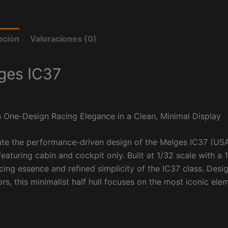
pción
Valoraciones (0)
ges IC37
 One-Design Racing Elegance in a Clean, Minimal Display
ate the performance-driven design of the
Melges IC37
(USA 
eaturing cabin and cockpit only. Built at 1/32 scale with a
cing essence and refined simplicity of the IC37 class. Desig
ors, this minimalist half hull focuses on the most iconic el
.