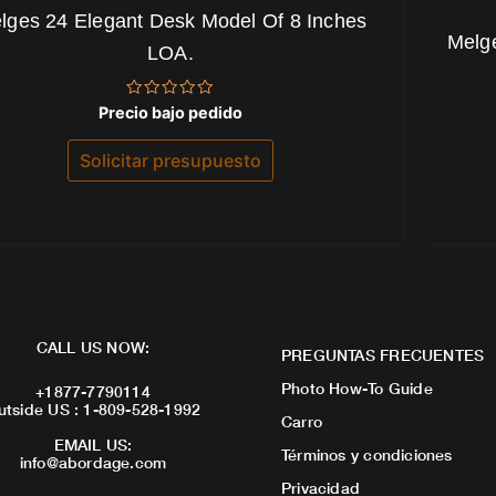
lges 24 Elegant Desk Model Of 8 Inches
Melg
LOA.
Valorado
Precio bajo pedido
con
0
de
Solicitar presupuesto
5
CALL US NOW:
PREGUNTAS FRECUENTES
Photo How-To Guide
+1877-7790114
utside US : 1-809-528-1992
Carro
EMAIL US:
Términos y condiciones
info@abordage.com
Privacidad