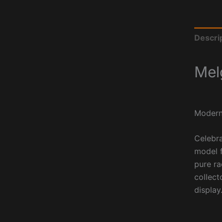
Descri
Mel
Modern
Celebr
model f
pure ra
collect
display