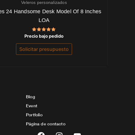
Veleros personalizados
es 24 Handsome Desk Model Of 8 Inches
LOA
Valorado
Precio bajo pedido
con
5.00
de 5
Solicitar presupuesto
Blog
Event
Portfolio
Página de contacto
F
I
Y