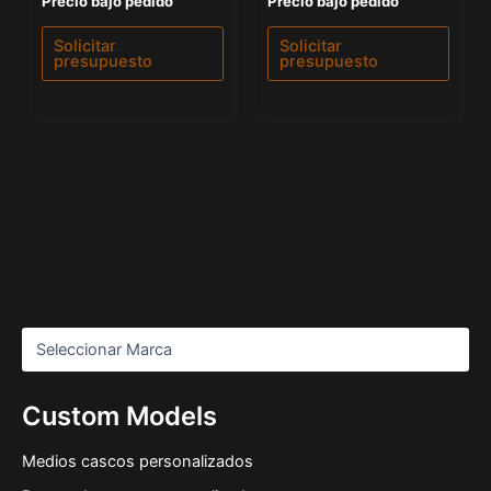
Precio bajo pedido
Precio bajo pedido
con
con
0
5.00
de
de 5
Solicitar
Solicitar
5
presupuesto
presupuesto
Custom Models
Medios cascos personalizados