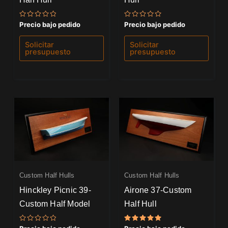
Valorado
Valorado
Precio bajo pedido
Precio bajo pedido
con
con
0
0
de
de
Solicitar
Solicitar
5
5
presupuesto
presupuesto
Custom Half Hulls
Custom Half Hulls
Hinckley Picnic 39-
Airone 37-Custom
Custom Half Model
Half Hull
Valorado
Valorado