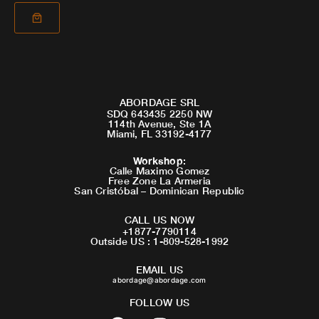
ABORDAGE SRL
SDQ 643435 2250 NW
114th Avenue, Ste 1A
Miami, FL 33192-4177
Workshop
:
Calle Maximo Gomez
Free Zone La Armeria
San Cristóbal – Dominican Republic
CALL US NOW
+1877-7790114
Outside US : 1-809-528-1992
EMAIL US
abordage@abordage.com
FOLLOW US
F
I
Y