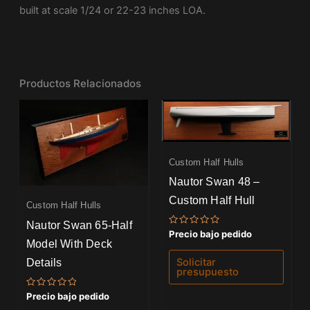
built at scale 1/24 or 22-23 inches LOA.
Productos Relacionados
Custom Half Hulls
Nautor Swan 48 –
Custom Half Hull
Custom Half Hulls
Nautor Swan 65-Half
Valorado
Precio bajo pedido
con
Model With Deck
0
de
Details
Solicitar
5
presupuesto
Valorado
Precio bajo pedido
con