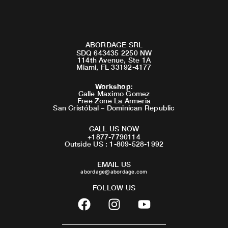
ABORDAGE SRL
SDQ 643435 2250 NW
114th Avenue, Ste 1A
Miami, FL 33192-4177
Workshop
:
Calle Maximo Gomez
Free Zone La Armeria
San Cristóbal – Dominican Republic
CALL US NOW
+1877-7790114
Outside US : 1-809-528-1992
EMAIL US
abordage@abordage.com
FOLLOW US
F
I
Y
a
n
o
c
s
u