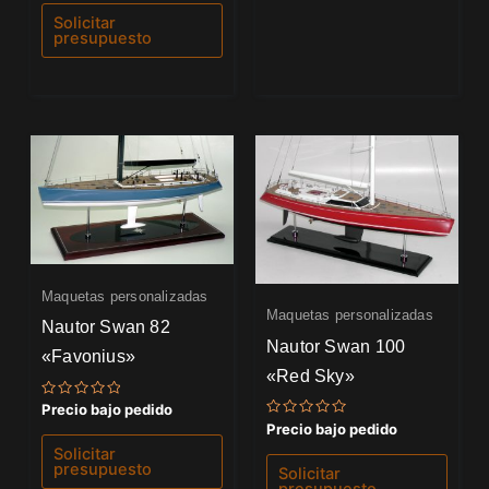
0
de
Solicitar
5
presupuesto
Maquetas personalizadas
Maquetas personalizadas
Nautor Swan 82
Nautor Swan 100
«Favonius»
«Red Sky»
Valorado
Precio bajo pedido
con
Valorado
Precio bajo pedido
0
con
de
Solicitar
0
5
de
presupuesto
Solicitar
5
presupuesto