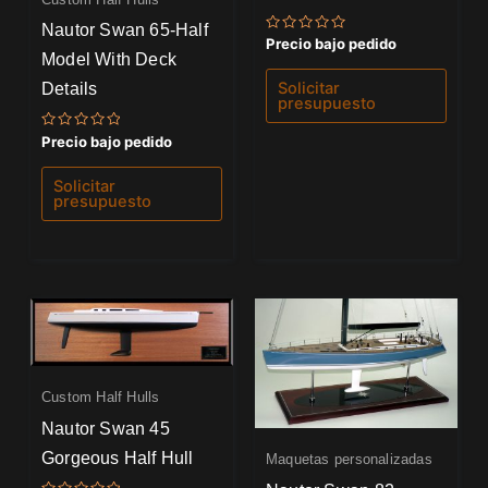
Nautor Swan 65-Half
Valorado
Precio bajo pedido
con
Model With Deck
0
de
Details
Solicitar
5
presupuesto
Valorado
Precio bajo pedido
con
0
de
Solicitar
5
presupuesto
Custom Half Hulls
Nautor Swan 45
Gorgeous Half Hull
Maquetas personalizadas