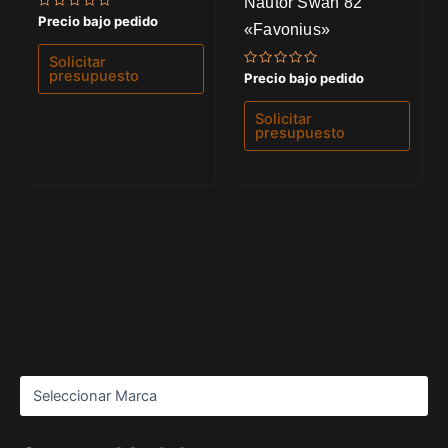
Nautor Swan 82
Valorado
Precio bajo pedido
«Favonius»
con
0
de
Solicitar
5
presupuesto
Valorado
Precio bajo pedido
con
0
de
Solicitar
5
presupuesto