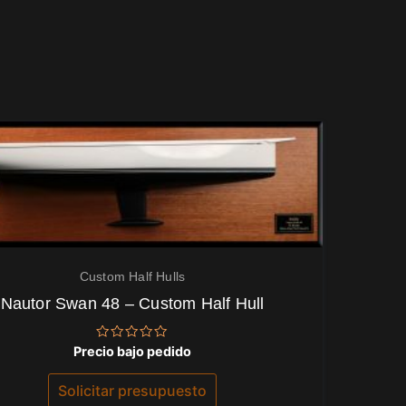
Custom Half Hulls
Nautor Swan 48 – Custom Half Hull
Valorado
Precio bajo pedido
con
0
de
Solicitar presupuesto
5