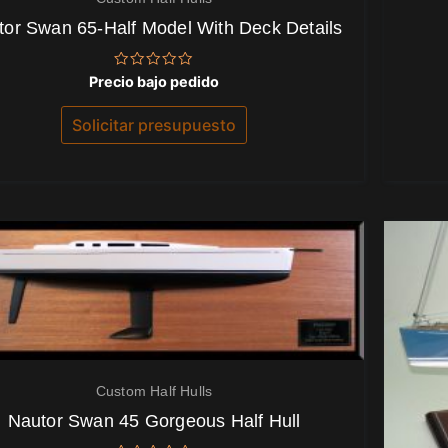
tor Swan 65-Half Model With Deck Details
Valorado
Precio bajo pedido
con
0
de
Solicitar presupuesto
5
Custom Half Hulls
Nautor Swan 45 Gorgeous Half Hull