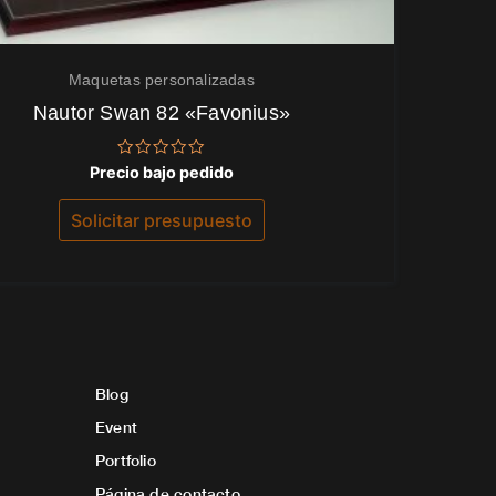
Maquetas personalizadas
Nautor Swan 82 «Favonius»
Valorado
Precio bajo pedido
con
0
de
Solicitar presupuesto
5
Blog
Event
Portfolio
Página de contacto