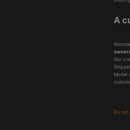
Descri
A c
Aborda
owners
Our cre
Shipyar
Model o
custom
Do not 