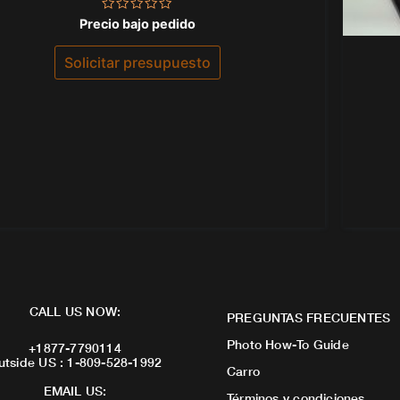
Valorado
Precio bajo pedido
con
0
de
Solicitar presupuesto
5
CALL US NOW:
PREGUNTAS FRECUENTES
Photo How-To Guide
+1877-7790114
utside US : 1-809-528-1992
Carro
EMAIL US:
Términos y condiciones