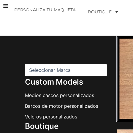
Ir
PERSONALIZA TU MAQUETA
al
BOUTIQUE
contenido
M
a
r
c
a
s
Custom Models
Medios cascos personalizados
Barcos de motor personalizados
Veleros personalizados
Boutique