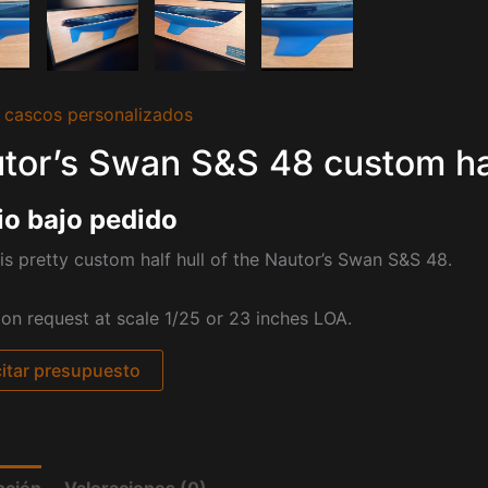
 cascos personalizados
tor’s Swan S&S 48 custom hal
io bajo pedido
is pretty custom half hull of the
Nautor’s Swan S&S 48.
pon request at scale 1/25 or 23 inches LOA.
citar presupuesto