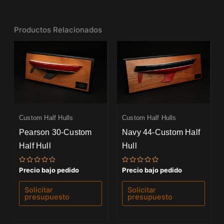
Productos Relacionados
Custom Half Hulls
Custom Half Hulls
Pearson 30-Custom
Navy 44-Custom Half
Half Hull
Hull
Valorado
Valorado
Precio bajo pedido
Precio bajo pedido
con
con
0
0
de
de
Solicitar
Solicitar
5
5
presupuesto
presupuesto