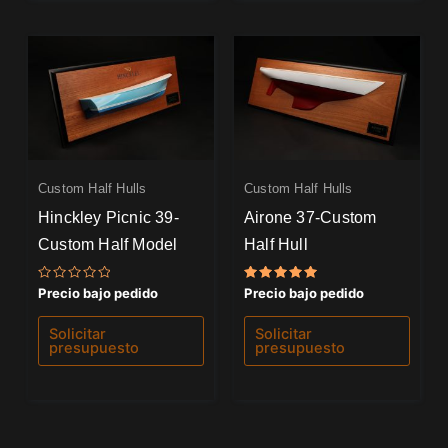
Custom Half Hulls
Custom Half Hulls
Hinckley Picnic 39-
Airone 37-Custom
Custom Half Model
Half Hull
Valorado
Valorado
Precio bajo pedido
Precio bajo pedido
con
con
0
5.00
de
de 5
Solicitar
Solicitar
5
presupuesto
presupuesto