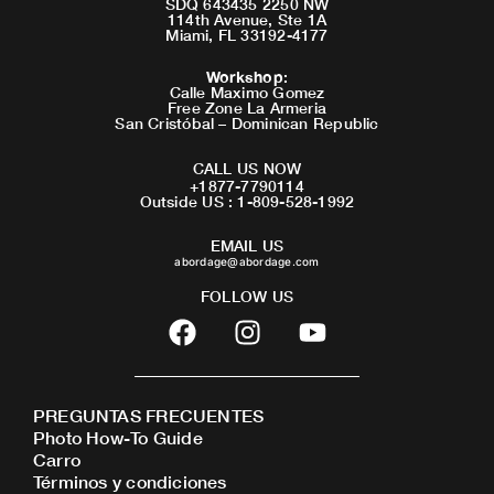
SDQ 643435 2250 NW
114th Avenue, Ste 1A
Miami, FL 33192-4177
Workshop
:
Calle Maximo Gomez
Free Zone La Armeria
San Cristóbal – Dominican Republic
CALL US NOW
+1877-7790114
Outside US : 1-809-528-1992
EMAIL US
abordage@abordage.com
FOLLOW US
F
I
Y
a
n
o
c
s
u
e
t
t
PREGUNTAS FRECUENTES
b
a
u
Photo How-To Guide
o
g
b
Carro
o
r
e
Términos y condiciones