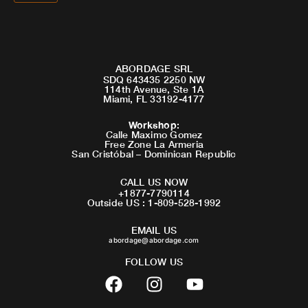
ABORDAGE SRL
SDQ 643435 2250 NW
114th Avenue, Ste 1A
Miami, FL 33192-4177
Workshop
:
Calle Maximo Gomez
Free Zone La Armeria
San Cristóbal – Dominican Republic
CALL US NOW
+1877-7790114
Outside US : 1-809-528-1992
EMAIL US
abordage@abordage.com
FOLLOW US
F
I
Y
a
n
o