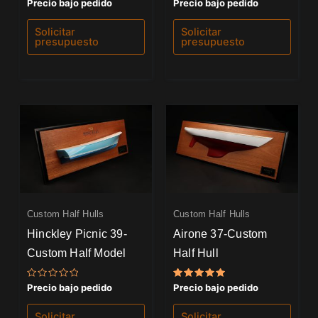
Valorado
Valorado
Precio bajo pedido
Precio bajo pedido
con
con
0
0
de
de
Solicitar
Solicitar
5
5
presupuesto
presupuesto
Custom Half Hulls
Custom Half Hulls
Hinckley Picnic 39-
Airone 37-Custom
Custom Half Model
Half Hull
Valorado
Valorado
Precio bajo pedido
Precio bajo pedido
con
con
0
5.00
de
de 5
Solicitar
Solicitar