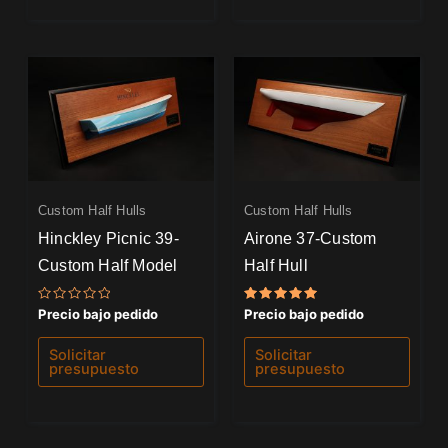
Custom Half Hulls
Custom Half Hulls
Hinckley Picnic 39-
Airone 37-Custom
Custom Half Model
Half Hull
Valorado
Valorado
Precio bajo pedido
Precio bajo pedido
con
con
0
5.00
de
de 5
Solicitar
Solicitar
5
presupuesto
presupuesto