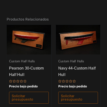
Productos Relacionados
Custom Half Hulls
Custom Half Hulls
Pearson 30-Custom
Navy 44-Custom Half
Half Hull
Hull
Valorado
Valorado
Precio bajo pedido
Precio bajo pedido
con
con
0
0
de
de
Solicitar
Solicitar
5
5
presupuesto
presupuesto