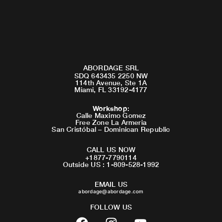
ABORDAGE SRL
SDQ 643435 2250 NW
114th Avenue, Ste 1A
Miami, FL 33192-4177
Workshop
:
Calle Maximo Gomez
Free Zone La Armeria
San Cristóbal – Dominican Republic
CALL US NOW
+1877-7790114
Outside US : 1-809-528-1992
EMAIL US
abordage@abordage.com
FOLLOW US
F
I
Y