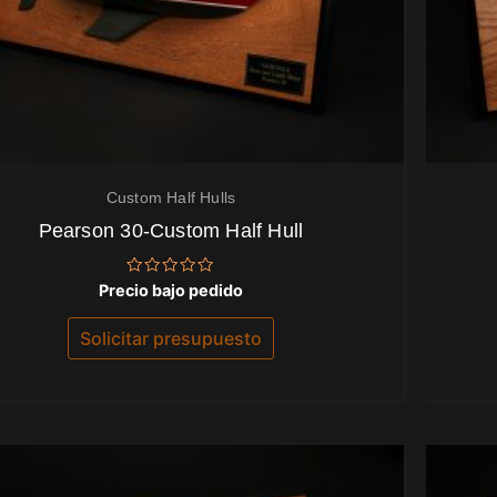
Custom Half Hulls
Pearson 30-Custom Half Hull
Valorado
Precio bajo pedido
con
0
de
Solicitar presupuesto
5