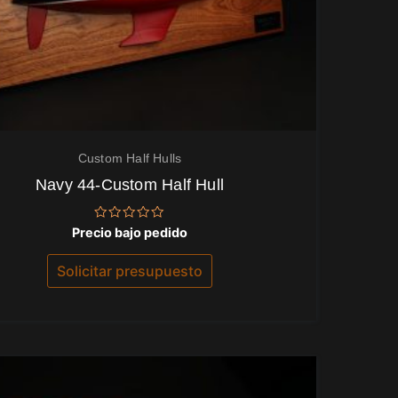
Custom Half Hulls
Navy 44-Custom Half Hull
Valorado
Precio bajo pedido
con
0
de
Solicitar presupuesto
5