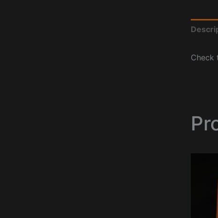
Descri
Check t
Pr