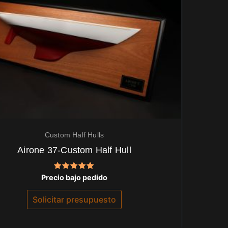
Custom Half Hulls
Airone 37-Custom Half Hull
Valorado
Precio bajo pedido
con
5.00
de 5
Solicitar presupuesto