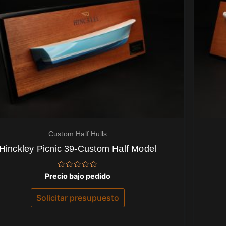
Custom Half Hulls
Hinckley Picnic 39-Custom Half Model
Valorado
Precio bajo pedido
con
0
de
Solicitar presupuesto
5