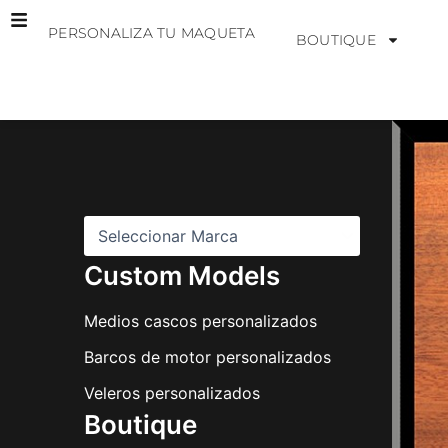
Ir
PERSONALIZA TU MAQUETA
al
BOUTIQUE
contenido
M
a
r
c
a
s
Custom Models
Medios cascos personalizados
Barcos de motor personalizados
Veleros personalizados
Boutique