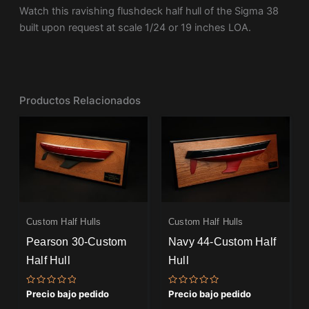
Watch this ravishing flushdeck half hull of the Sigma 38
built upon request at scale 1/24 or 19 inches LOA.
Productos Relacionados
Custom Half Hulls
Custom Half Hulls
Pearson 30-Custom
Navy 44-Custom Half
Half Hull
Hull
Valorado
Valorado
Precio bajo pedido
Precio bajo pedido
con
con
0
0