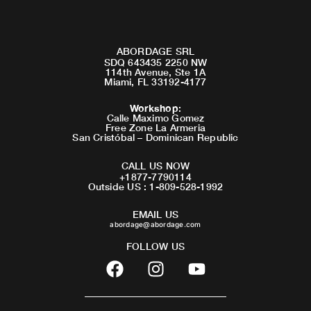
ABORDAGE SRL
SDQ 643435 2250 NW
114th Avenue, Ste 1A
Miami, FL 33192-4177
Workshop
:
Calle Maximo Gomez
Free Zone La Armeria
San Cristóbal – Dominican Republic
CALL US NOW
+1877-7790114
Outside US : 1-809-528-1992
EMAIL US
abordage@abordage.com
FOLLOW US
F
I
Y
a
n
o
c
s
u