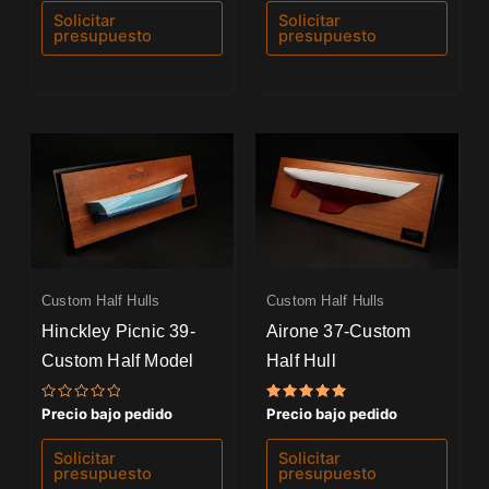
de
de
Solicitar
Solicitar
5
5
presupuesto
presupuesto
Custom Half Hulls
Custom Half Hulls
Hinckley Picnic 39-
Airone 37-Custom
Custom Half Model
Half Hull
Valorado
Valorado
Precio bajo pedido
Precio bajo pedido
con
con
0
5.00
de
de 5
Solicitar
Solicitar
5
presupuesto
presupuesto