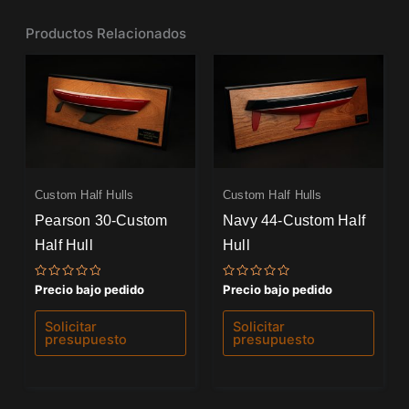
Productos Relacionados
Custom Half Hulls
Custom Half Hulls
Pearson 30-Custom
Navy 44-Custom Half
Half Hull
Hull
Valorado
Valorado
Precio bajo pedido
Precio bajo pedido
con
con
0
0
de
de
Solicitar
Solicitar
5
5
presupuesto
presupuesto