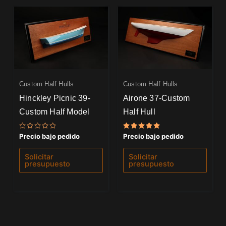
Custom Half Hulls
Custom Half Hulls
Hinckley Picnic 39-
Airone 37-Custom
Custom Half Model
Half Hull
Valorado
Valorado
Precio bajo pedido
Precio bajo pedido
con
con
0
5.00
de
de 5
Solicitar
Solicitar
5
presupuesto
presupuesto