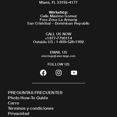
Miami, FL 33192-4177
Workshop
:
Calle Maximo Gomez
Free Zone La Armeria
San Cristóbal – Dominican Republic
CALL US NOW
+1877-7790114
Outside US : 1-809-528-1992
EMAIL US
abordage@abordage.com
FOLLOW US
F
I
Y
a
n
o
c
s
u
e
t
t
PREGUNTAS FRECUENTES
b
a
u
Photo How-To Guide
o
g
b
Carro
o
r
e
Términos y condiciones
Privacidad
k
a