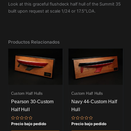
Look at this graceful flushdeck half hull of the Summit 35
built upon request at scale 1/24 or 17.5″LOA.
Productos Relacionados
Custom Half Hulls
Custom Half Hulls
Pearson 30-Custom
Navy 44-Custom Half
Half Hull
Hull
Valorado
Valorado
Precio bajo pedido
Precio bajo pedido
con
con
0
0