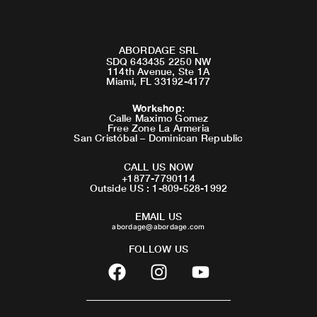
ABORDAGE SRL
SDQ 643435 2250 NW
114th Avenue, Ste 1A
Miami, FL 33192-4177
Workshop
:
Calle Maximo Gomez
Free Zone La Armeria
San Cristóbal – Dominican Republic
CALL US NOW
+1877-7790114
Outside US : 1-809-528-1992
EMAIL US
abordage@abordage.com
FOLLOW US
F
I
Y
a
n
o
c
s
u
e
t
t