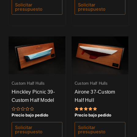
de
de
Solicitar
Solicitar
5
5
presupuesto
presupuesto
Custom Half Hulls
Custom Half Hulls
Hinckley Picnic 39-
Airone 37-Custom
Custom Half Model
Half Hull
Valorado
Valorado
Precio bajo pedido
Precio bajo pedido
con
con
0
5.00
de
de 5
Solicitar
Solicitar
5
presupuesto
presupuesto