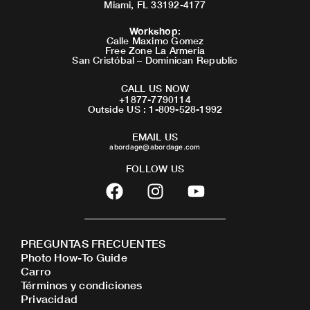
Miami, FL 33192-4177
Workshop
:
Calle Maximo Gomez
Free Zone La Armeria
San Cristóbal – Dominican Republic
CALL US NOW
+1877-7790114
Outside US : 1-809-528-1992
EMAIL US
abordage@abordage.com
FOLLOW US
F
I
Y
a
n
o
c
s
u
e
t
t
PREGUNTAS FRECUENTES
b
a
u
Photo How-To Guide
o
g
b
Carro
o
r
e
Términos y condiciones
Privacidad
k
a