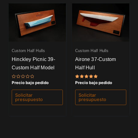
Custom Half Hulls
Custom Half Hulls
Hinckley Picnic 39-
Airone 37-Custom
Custom Half Model
Half Hull
Valorado
Valorado
Precio bajo pedido
Precio bajo pedido
con
con
0
5.00
de
de 5
Solicitar
Solicitar
5
presupuesto
presupuesto