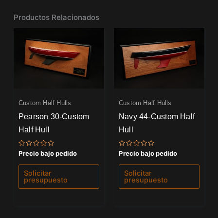
Productos Relacionados
Custom Half Hulls
Custom Half Hulls
Pearson 30-Custom
Navy 44-Custom Half
Half Hull
Hull
Valorado
Valorado
Precio bajo pedido
Precio bajo pedido
con
con
0
0
de
de
Solicitar
Solicitar
5
5
presupuesto
presupuesto