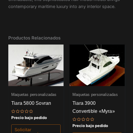
contemporary maritime luxury into any interior space.
Productos Relacionados
Maquetas personalizadas
Maquetas personalizadas
Tiara 5800 Sovran
Tiara 3900
Convertible «Myra»
Valorado
Precio bajo pedido
con
0
Valorado
Precio bajo pedido
de
con
Solicitar
5
0