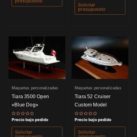
presupuesto
de
Solicitar
5
presupuesto
Maquetas personalizadas
Maquetas personalizadas
Tiara 3500 Open
Tiara 52 Cruiser
«Blue Dog»
Custom Model
Valorado
Valorado
Precio bajo pedido
Precio bajo pedido
con
con
0
0
de
de
Solicitar
Solicitar
5
5
presupuesto
presupuesto