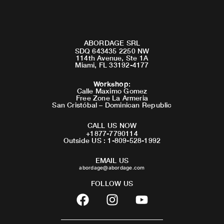
ABORDAGE SRL
SDQ 643435 2250 NW
114th Avenue, Ste 1A
Miami, FL 33192-4177
Workshop
:
Calle Maximo Gomez
Free Zone La Armeria
San Cristóbal – Dominican Republic
CALL US NOW
+1877-7790114
Outside US : 1-809-528-1992
EMAIL US
abordage@abordage.com
FOLLOW US
F
I
Y
a
n
o
c
s
u