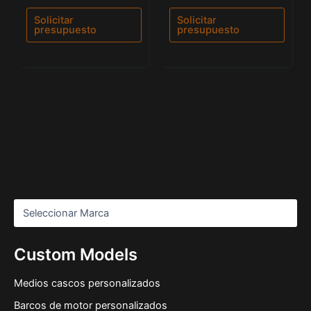
0
5.00
de
de 5
Solicitar
Solicitar
5
presupuesto
presupuesto
Custom Models
Medios cascos personalizados
Barcos de motor personalizados