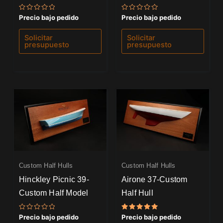
Valorado
Valorado
Precio bajo pedido
Precio bajo pedido
con
con
0
0
de
de
Solicitar
Solicitar
5
5
presupuesto
presupuesto
Custom Half Hulls
Custom Half Hulls
Hinckley Picnic 39-
Airone 37-Custom
Custom Half Model
Half Hull
Valorado
Valorado
Precio bajo pedido
Precio bajo pedido
con
con