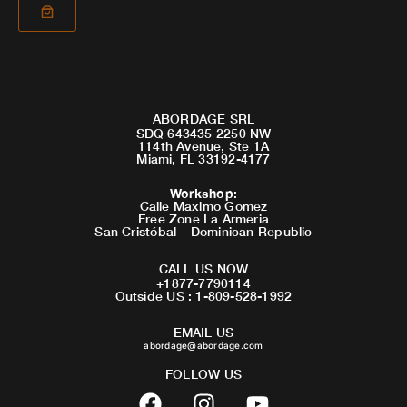
ABORDAGE SRL
SDQ 643435 2250 NW
114th Avenue, Ste 1A
Miami, FL 33192-4177
Workshop
:
Calle Maximo Gomez
Free Zone La Armeria
San Cristóbal – Dominican Republic
CALL US NOW
+1877-7790114
Outside US : 1-809-528-1992
EMAIL US
abordage@abordage.com
FOLLOW US
F
I
Y